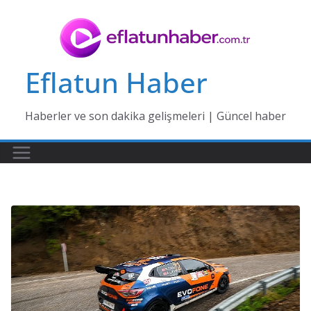
Skip
to
content
Eflatun Haber
Haberler ve son dakika gelişmeleri | Güncel haber