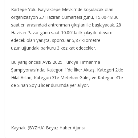
Kartepe Yolu Bayraktepe Mevkii’nde koşulacak olan
organizasyon 27 Haziran Cumartesi günü, 15.00-18.30
saatleri arasındaki antrenman çıkışları ile başlayacak. 28
Haziran Pazar günü saat 10.00’da ilk çıkış ile devam
edecek olan yarışta, sporcular 5,87 kilometre
uzunluğundaki parkuru 3 kez kat edecekler.
Bu yarış öncesi AVIS 2025 Türkiye Tırmanma
Şampiyonası’nda; Kategori 1’de İlker Aktaş, Kategori 2’de
Hilal Aslan, Kategori 3’te Metehan Güleç ve Kategori 4’te
de Sinan Soylu lider durumda yer alıyor.
Kaynak: (BYZHA) Beyaz Haber Ajansı