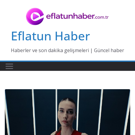
Skip
to
content
Eflatun Haber
Haberler ve son dakika gelişmeleri | Güncel haber