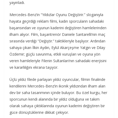
yayınladı.
Mercedes-Benz’in “Yıldızlar Oyunu Değiştirir.” sloganıyla
hayata geçirdiği reklam filmi, kadın sporcuların sahadaki
başarısından ve oyunun kaderini değiştiren hamlelerinden
ilham alıyor. Film, başantrenör Daniele Santarelli’nin maç
sırasında verdiği “Değiştir.” taktikleriyle başlıyor. Ardından
sahaya çıkan İlkin Aydın, Eylül Akarçeşme Yatgın ve Dilay
Özdemir; güçlü savunma, etkili vuruşları ve oyuna yön
veren hamleleriyle Filenin Sultanları’nın sahadaki enerjisini
ve kararlılığını ekrana taşıyor.
Üçlü yıldız filede parlayan yıldız oyuncular, filmin finalinde
kendilerini Mercedes-Benz’in ikonik yıldızından ilham alan
dev bir saha tasarımının içinde buluyor. Bu özel kurgu, her
sporcunun kendi alanında bir yıldız olduğuna ve takım
olarak sahaya çıktıklarında oyunun kaderini değiştiren bir
güce dönüştüklerine dikkat çekiyor.