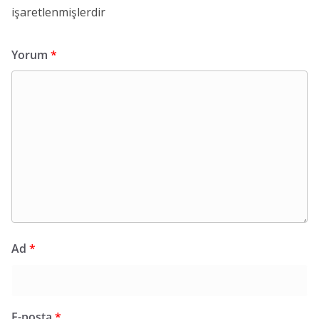
işaretlenmişlerdir
Yorum
*
Ad
*
E-posta
*