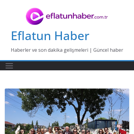
Skip
to
content
Eflatun Haber
Haberler ve son dakika gelişmeleri | Güncel haber