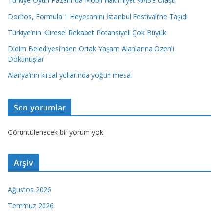
Türkiye Oyun Pazarında Mobil Hakimiyet %43’e Ulaştı
Doritos, Formula 1 Heyecanını İstanbul Festivali’ne Taşıdı
Türkiye’nin Küresel Rekabet Potansiyeli Çok Büyük
Didim Belediyesi’nden Ortak Yaşam Alanlarına Özenli
Dokunuşlar
Alanya’nın kırsal yollarında yoğun mesai
Son yorumlar
Görüntülenecek bir yorum yok.
Arşiv
Ağustos 2026
Temmuz 2026