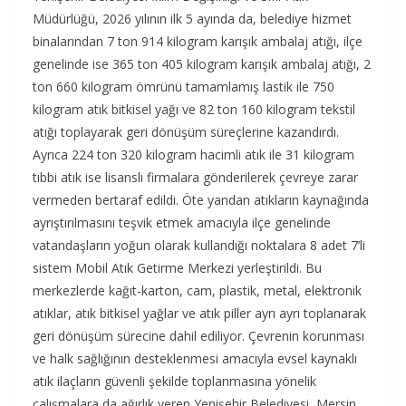
Müdürlüğü, 2026 yılının ilk 5 ayında da, belediye hizmet
binalarından 7 ton 914 kilogram karışık ambalaj atığı, ilçe
genelinde ise 365 ton 405 kilogram karışık ambalaj atığı, 2
ton 660 kilogram ömrünü tamamlamış lastik ile 750
kilogram atık bitkisel yağı ve 82 ton 160 kilogram tekstil
atığı toplayarak geri dönüşüm süreçlerine kazandırdı.
Ayrıca 224 ton 320 kilogram hacimli atık ile 31 kilogram
tıbbi atık ise lisanslı firmalara gönderilerek çevreye zarar
vermeden bertaraf edildi. Öte yandan atıkların kaynağında
ayrıştırılmasını teşvik etmek amacıyla ilçe genelinde
vatandaşların yoğun olarak kullandığı noktalara 8 adet 7’li
sistem Mobil Atık Getirme Merkezi yerleştirildi. Bu
merkezlerde kağıt-karton, cam, plastik, metal, elektronik
atıklar, atık bitkisel yağlar ve atık piller ayrı ayrı toplanarak
geri dönüşüm sürecine dahil ediliyor. Çevrenin korunması
ve halk sağlığının desteklenmesi amacıyla evsel kaynaklı
atık ilaçların güvenli şekilde toplanmasına yönelik
çalışmalara da ağırlık veren Yenişehir Belediyesi, Mersin