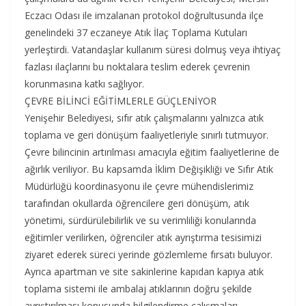
Eczacı Odası ile imzalanan protokol doğrultusunda ilçe
genelindeki 37 eczaneye Atık İlaç Toplama Kutuları
yerleştirdi. Vatandaşlar kullanım süresi dolmuş veya ihtiyaç
fazlası ilaçlarını bu noktalara teslim ederek çevrenin
korunmasına katkı sağlıyor.
ÇEVRE BİLİNCİ EĞİTİMLERLE GÜÇLENİYOR
Yenişehir Belediyesi, sıfır atık çalışmalarını yalnızca atık
toplama ve geri dönüşüm faaliyetleriyle sınırlı tutmuyor.
Çevre bilincinin artırılması amacıyla eğitim faaliyetlerine de
ağırlık veriliyor. Bu kapsamda İklim Değişikliği ve Sıfır Atık
Müdürlüğü koordinasyonu ile çevre mühendislerimiz
tarafından okullarda öğrencilere geri dönüşüm, atık
yönetimi, sürdürülebilirlik ve su verimliliği konularında
eğitimler verilirken, öğrenciler atık ayrıştırma tesisimizi
ziyaret ederek süreci yerinde gözlemleme fırsatı buluyor.
Ayrıca apartman ve site sakinlerine kapıdan kapıya atık
toplama sistemi ile ambalaj atıklarının doğru şekilde
ayrıştırılması konusunda bilgilendirme çalışmaları