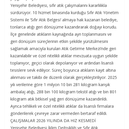
Yenişehir Belediyesi, sıfır atık çalışmalarını kararlılıkla
sürdürüyor. 10 hizmet binasında kurduğu Sıfır Atık Yönetim
Sistemi ile ‘Sıfır Atık Belgesi’ almaya hak kazanan belediye,
tonlarca atığı geri dönüşüme kazandırarak doğayı korudu.
İlçe genelinde atıkların kaynağında ayrı toplanmasını ve
geri dönüşüm süreçlerinin etkin şekilde yürütülmesini
sağlamak amacıyla kurulan Atık Getirme Merkezi’nde geri
kazanılabilir ve özel nitelikli atıklar mevzuata uygun şekilde
toplanıyor, geçici olarak depolanıyor ve ardından lisanslı
tesislere sevk ediliyor. Süreç boyunca atıkların kayıt altına
alınması ve takibi de düzenli olarak gerçekleştiriliyor. 2025
yılı verilerine göre 1 milyon 10 bin 281 kilogram karışık
ambalaj atığı, 288 bin 100 kilogram tekstil atığı ve bin 801
kilogram atık bitkisel yağ geri dönüşüme kazandırıldı.
Ayrıca tehlikeli ve özel nitelikli atıklar da lisanslı firmalara
gönderilerek çevreye zarar vermeden bertaraf edildi.
ÇALIŞMALAR 2026 YILINDA DA HIZ KESMEDİ
Yenişehir Belediyesi İklim Değişikliği ve Sıfır Atık