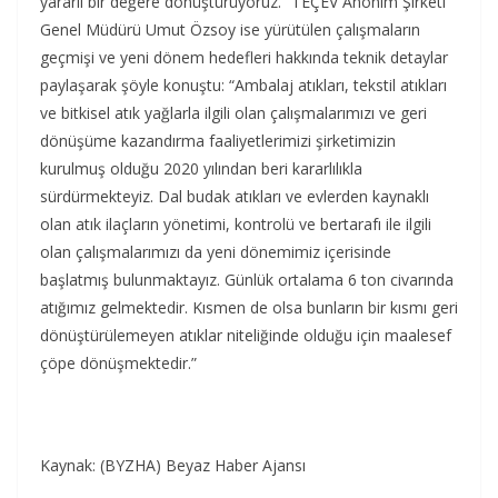
yararlı bir değere dönüştürüyoruz.” TEÇEV Anonim Şirketi
Genel Müdürü Umut Özsoy ise yürütülen çalışmaların
geçmişi ve yeni dönem hedefleri hakkında teknik detaylar
paylaşarak şöyle konuştu: “Ambalaj atıkları, tekstil atıkları
ve bitkisel atık yağlarla ilgili olan çalışmalarımızı ve geri
dönüşüme kazandırma faaliyetlerimizi şirketimizin
kurulmuş olduğu 2020 yılından beri kararlılıkla
sürdürmekteyiz. Dal budak atıkları ve evlerden kaynaklı
olan atık ilaçların yönetimi, kontrolü ve bertarafı ile ilgili
olan çalışmalarımızı da yeni dönemimiz içerisinde
başlatmış bulunmaktayız. Günlük ortalama 6 ton civarında
atığımız gelmektedir. Kısmen de olsa bunların bir kısmı geri
dönüştürülemeyen atıklar niteliğinde olduğu için maalesef
çöpe dönüşmektedir.”
Kaynak: (BYZHA) Beyaz Haber Ajansı