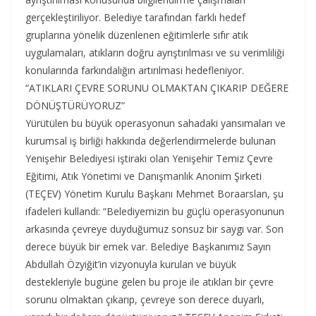
gerçekleştiriliyor. Belediye tarafından farklı hedef
gruplarına yönelik düzenlenen eğitimlerle sıfır atık
uygulamaları, atıkların doğru ayrıştırılması ve su verimliliği
konularında farkındalığın artırılması hedefleniyor.
“ATIKLARI ÇEVRE SORUNU OLMAKTAN ÇIKARIP DEĞERE
DÖNÜŞTÜRÜYORUZ”
Yürütülen bu büyük operasyonun sahadaki yansımaları ve
kurumsal iş birliği hakkında değerlendirmelerde bulunan
Yenişehir Belediyesi iştiraki olan Yenişehir Temiz Çevre
Eğitimi, Atık Yönetimi ve Danışmanlık Anonim Şirketi
(TEÇEV) Yönetim Kurulu Başkanı Mehmet Boraarslan, şu
ifadeleri kullandı: “Belediyemizin bu güçlü operasyonunun
arkasında çevreye duyduğumuz sonsuz bir saygı var. Son
derece büyük bir emek var. Belediye Başkanımız Sayın
Abdullah Özyiğit’in vizyonuyla kurulan ve büyük
destekleriyle bugüne gelen bu proje ile atıkları bir çevre
sorunu olmaktan çıkarıp, çevreye son derece duyarlı,