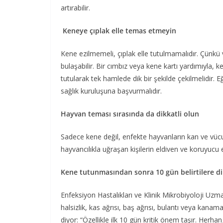
artırabilir.
Keneye çıplak elle temas etmeyin
Kene ezilmemeli, çıplak elle tutulmamalıdır. Çünkü v
bulaşabilir. Bir cımbız veya kene kartı yardımıyla,
tutularak tek hamlede dik bir şekilde çekilmelidir
sağlık kuruluşuna başvurmalıdır.
Hayvan teması sırasında da dikkatli olun
Sadece kene değil, enfekte hayvanların kan ve vücut 
hayvancılıkla uğraşan kişilerin eldiven ve koruyuc
Kene tutunmasından sonra 10 gün belirtilere di
Enfeksiyon Hastalıkları ve Klinik Mikrobiyoloji Uz
halsizlik, kas ağrısı, baş ağrısı, bulantı veya kanama
diyor: “Özellikle ilk 10 gün kritik önem taşır. Herha