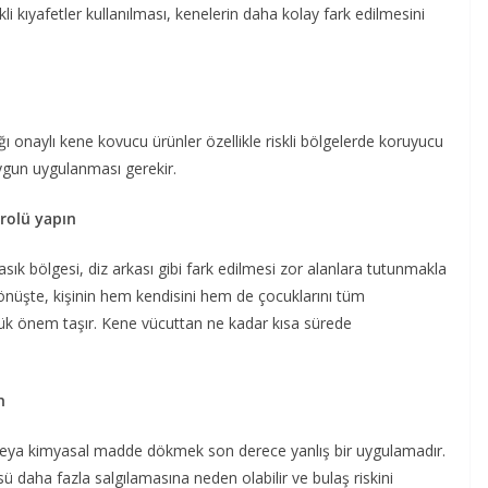
li kıyafetler kullanılması, kenelerin daha kolay fark edilmesini
ğı onaylı kene kovucu ürünler özellikle riskli bölgelerde koruyucu
uygun uygulanması gerekir.
rolü yapın
 kasık bölgesi, diz arkası gibi fark edilmesi zor alanlara tutunmakla
 dönüşte, kişinin hem kendisini hem de çocuklarını tüm
üyük önem taşır. Kene vücuttan ne kadar kısa sürede
n
 veya kimyasal madde dökmek son derece yanlış bir uygulamadır.
ü daha fazla salgılamasına neden olabilir ve bulaş riskini