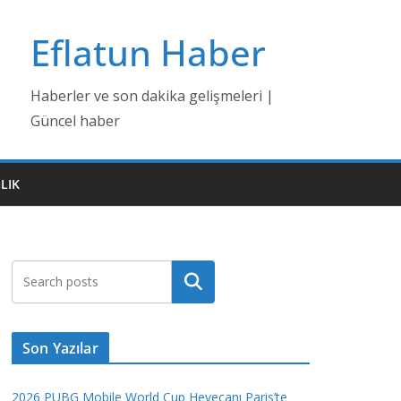
Eflatun Haber
Haberler ve son dakika gelişmeleri |
Güncel haber
LIK
Ara
Son Yazılar
2026 PUBG Mobile World Cup Heyecanı Paris’te