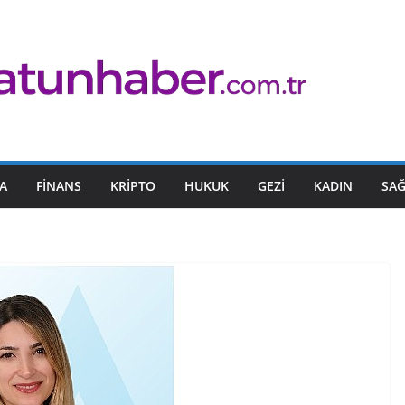
A
FINANS
KRIPTO
HUKUK
GEZI
KADIN
SAĞ