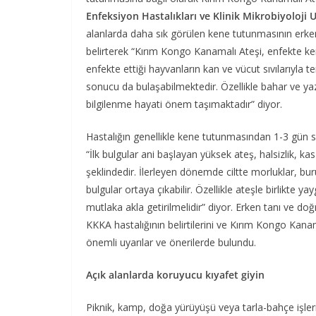
Enfeksiyon Hastalıkları ve Klinik Mikrobiyoloji
alanlarda daha sık görülen kene tutunmasının erke
belirterek “Kırım Kongo Kanamalı Ateşi, enfekte ke
enfekte ettiği hayvanların kan ve vücut sıvılarıyla
sonucu da bulaşabilmektedir. Özellikle bahar ve y
bilgilenme hayati önem taşımaktadır” diyor.
Hastalığın genellikle kene tutunmasından 1-3 gün so
“İlk bulgular ani başlayan yüksek ateş, halsizlik, kas-
şeklindedir. İlerleyen dönemde ciltte morluklar, bu
bulgular ortaya çıkabilir. Özellikle ateşle birlikte
mutlaka akla getirilmelidir” diyor. Erken tanı ve d
KKKA hastalığının belirtilerini ve Kırım Kongo Kanam
önemli uyarılar ve önerilerde bulundu.
Açık alanlarda koruyucu kıyafet giyin
Piknik, kamp, doğa yürüyüşü veya tarla-bahçe işleri