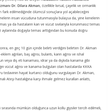
 Uzmanı Dr. Dilara Akman
, özellikle kırsal, çayırlık ve ormanlık
n fark edilmediğinde ölümcül sonuçlara yol açabileceğini
nelerin insan vücuduna tutunmasıyla bulaşsa da, yine kenelerin
 temas ya da hastaların kan ve vücut sıvılarıyla korunmasız temas
az aylarında doğayla temas arttığından bu konuda doğru
nra, en geç 10 gün içinde belirti verdiğini belirten Dr. Akman
eklem ağrıları, baş ağrısı, bulantı, karın ağrısı ve ishal
run veya diş eti kanaması, idrar ya da dışkıda kanama gibi
 yaygın vücut ağrısı ve kanama bulguları olan hastalarda KKKA
oğru tedavinin hayat kurtarıcı olduğunu vurgulayan Dr. Akman,
alı Ateşi hastalığına karşı ihmale gelmez kuralları anlattı,
 sırasında mümkün olduğunca uzun kollu giysiler tercih edilmeli,