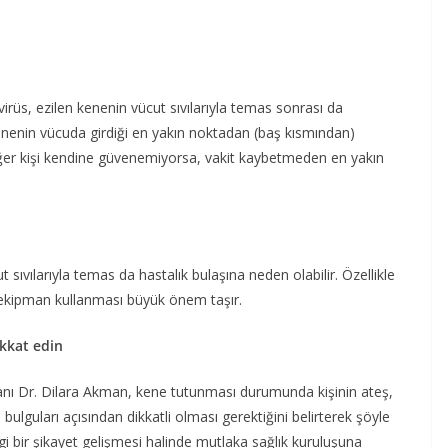
irüs, ezilen kenenin vücut sıvılarıyla temas sonrası da
 kenenin vücuda girdiği en yakın noktadan (baş kısmından)
. Eğer kişi kendine güvenemiyorsa, vakit kaybetmeden en yakın
sıvılarıyla temas da hastalık bulaşına neden olabilir. Özellikle
u ekipman kullanması büyük önem taşır.
kkat edin
manı Dr. Dilara Akman, kene tutunması durumunda kişinin ateş,
 bulguları açısından dikkatli olması gerektiğini belirterek şöyle
ngi bir şikayet gelişmesi halinde mutlaka sağlık kuruluşuna