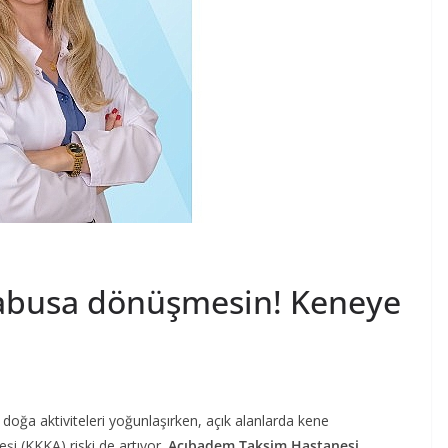
kabusa dönüşmesin! Keneye
e doğa aktiviteleri yoğunlaşırken, açık alanlarda kene
i (KKKA) riski de artıyor.
Acıbadem Taksim Hastanesi