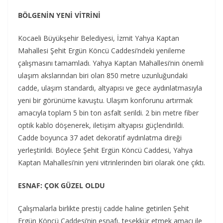
BÖLGENİN YENİ VİTRİNİ
Kocaeli Büyükşehir Belediyesi, İzmit Yahya Kaptan
Mahallesi Şehit Ergün Köncü Caddesi’ndeki yenileme
çalışmasını tamamladı. Yahya Kaptan Mahallesi’nin önemli
ulaşım akslarından biri olan 850 metre uzunluğundaki
cadde, ulaşım standardı, altyapısı ve gece aydınlatmasıyla
yeni bir görünüme kavuştu. Ulaşım konforunu artırmak
amacıyla toplam 5 bin ton asfalt serildi. 2 bin metre fiber
optik kablo döşenerek, iletişim altyapısı güçlendirildi.
Cadde boyunca 37 adet dekoratif aydınlatma direği
yerleştirildi. Böylece Şehit Ergün Köncü Caddesi, Yahya
Kaptan Mahallesi’nin yeni vitrinlerinden biri olarak öne çıktı.
ESNAF: ÇOK GÜZEL OLDU
Çalışmalarla birlikte prestij cadde haline getirilen Şehit
Ergün Köncü Caddesi’nin esnafı, teşekkür etmek amacı ile