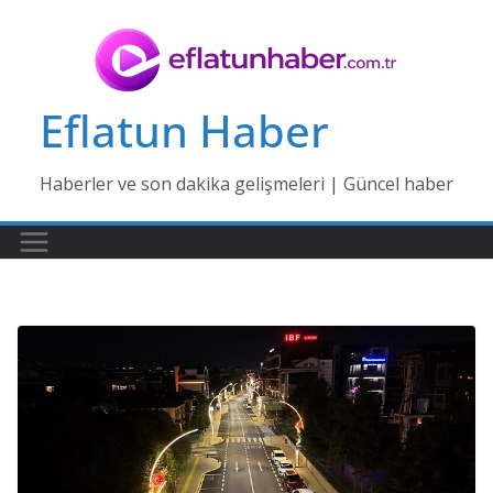
Skip
to
content
Eflatun Haber
Haberler ve son dakika gelişmeleri | Güncel haber