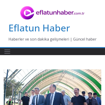
Skip
to
content
Eflatun Haber
Haberler ve son dakika gelişmeleri | Güncel haber