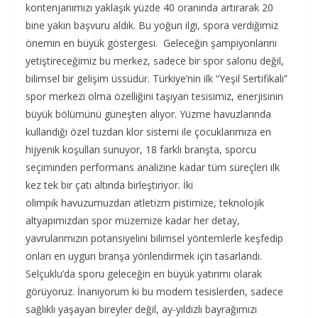
kontenjanımızı yaklaşık yüzde 40 oranında artırarak 20
bine yakın başvuru aldık. Bu yoğun ilgi, spora verdiğimiz
önemin en büyük göstergesi. Geleceğin şampiyonlarını
yetiştireceğimiz bu merkez, sadece bir spor salonu değil,
bilimsel bir gelişim üssüdür. Türkiye’nin ilk “Yeşil Sertifikalı”
spor merkezi olma özelliğini taşıyan tesisimiz, enerjisinin
büyük bölümünü güneşten alıyor. Yüzme havuzlarında
kullandığı özel tuzdan klor sistemi ile çocuklarımıza en
hijyenik koşulları sunuyor, 18 farklı branşta, sporcu
seçiminden performans analizine kadar tüm süreçleri ilk
kez tek bir çatı altında birleştiriyor. İki
olimpik havuzumuzdan atletizm pistimize, teknolojik
altyapımızdan spor müzemize kadar her detay,
yavrularımızın potansiyelini bilimsel yöntemlerle keşfedip
onları en uygun branşa yönlendirmek için tasarlandı.
Selçuklu’da sporu geleceğin en büyük yatırımı olarak
görüyoruz. İnanıyorum ki bu modern tesislerden, sadece
sağlıklı yaşayan bireyler değil, ay-yıldızlı bayrağımızı