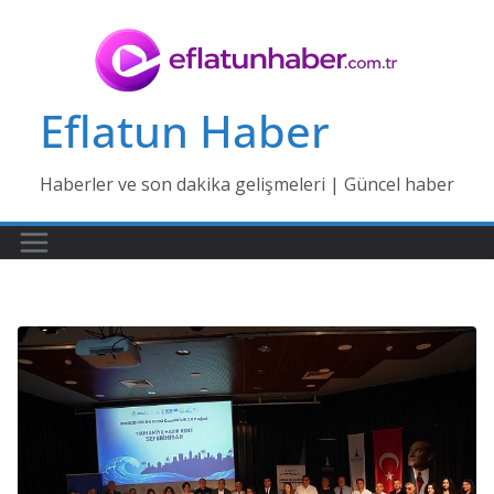
Skip
to
content
Eflatun Haber
Haberler ve son dakika gelişmeleri | Güncel haber