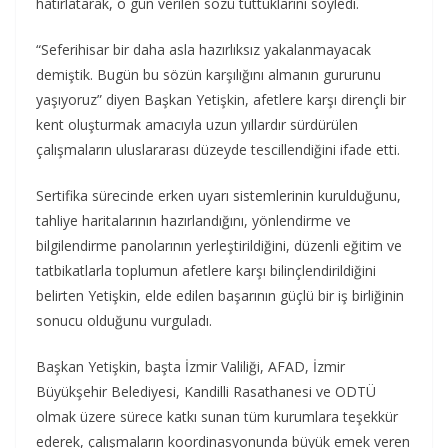
hatırlatarak, o gün verilen sözü tuttuklarını söyledi.
“Seferihisar bir daha asla hazırlıksız yakalanmayacak
demiştik. Bugün bu sözün karşılığını almanın gururunu
yaşıyoruz” diyen Başkan Yetişkin, afetlere karşı dirençli bir
kent oluşturmak amacıyla uzun yıllardır sürdürülen
çalışmaların uluslararası düzeyde tescillendiğini ifade etti.
Sertifika sürecinde erken uyarı sistemlerinin kurulduğunu,
tahliye haritalarının hazırlandığını, yönlendirme ve
bilgilendirme panolarının yerleştirildiğini, düzenli eğitim ve
tatbikatlarla toplumun afetlere karşı bilinçlendirildiğini
belirten Yetişkin, elde edilen başarının güçlü bir iş birliğinin
sonucu olduğunu vurguladı.
Başkan Yetişkin, başta İzmir Valiliği, AFAD, İzmir
Büyükşehir Belediyesi, Kandilli Rasathanesi ve ODTÜ
olmak üzere sürece katkı sunan tüm kurumlara teşekkür
ederek, çalışmaların koordinasyonunda büyük emek veren