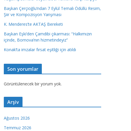
Başkan Çerçioğlu’ndan 7 Eylül Temalı Ödüllü Resim,
Şiir ve Kompozisyon Yarışması
K. Menderes’te AKTAŞ Bereketi
Başkan Eşki’den Çamdibi çıkarması: “Halkımızın
içinde, Bornova’nın hizmetindeyiz”
Konak’ta imzalar fırsat eşitliği için atıldı
Son yorumlar
Görüntülenecek bir yorum yok.
Arşiv
Ağustos 2026
Temmuz 2026