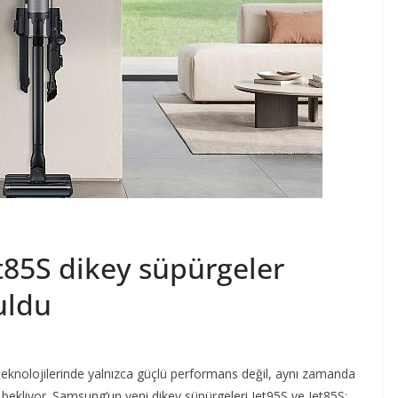
t85S dikey süpürgeler
uldu
 teknolojilerinde yalnızca güçlü performans değil, aynı zamanda
 bekliyor. Samsung’un yeni dikey süpürgeleri Jet95S ve Jet85S;