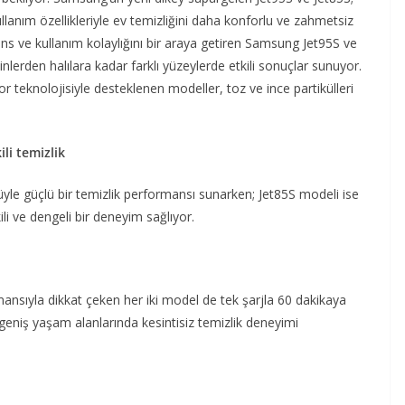
lanım özellikleriyle ev temizliğini daha konforlu ve zahmetsiz
ns ve kullanım kolaylığını bir araya getiren Samsung Jet95S ve
nlerden halılara kadar farklı yüzeylerde etkili sonuçlar sunuyor.
r teknolojisiyle desteklenen modeller, toz ve ince partikülleri
li temizlik
e güçlü bir temizlik performansı sunarken; Jet85S modeli ise
li ve dengeli bir deneyim sağlıyor.
rmansıyla dikkat çeken her iki model de tek şarjla 60 dakikaya
 geniş yaşam alanlarında kesintisiz temizlik deneyimi