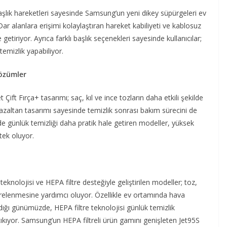
şlık hareketleri sayesinde Samsung’un yeni dikey süpürgeleri ev
r alanlara erişimi kolaylaştıran hareket kabiliyeti ve kablosuz
etiriyor. Ayrıca farklı başlık seçenekleri sayesinde kullanıcılar;
temizlik yapabiliyor.
çözümler
ift Fırça+ tasarımı; saç, kıl ve ince tozların daha etkili şekilde
zaltan tasarımı sayesinde temizlik sonrası bakım sürecini de
rde günlük temizliği daha pratik hale getiren modeller, yüksek
tek oluyor.
eknolojisi ve HEPA filtre desteğiyle geliştirilen modeller; toz,
filtrelenmesine yardımcı oluyor. Özellikle ev ortamında hava
dığı günümüzde, HEPA filtre teknolojisi günlük temizlik
çıkıyor. Samsung’un HEPA filtreli ürün gamını genişleten Jet95S