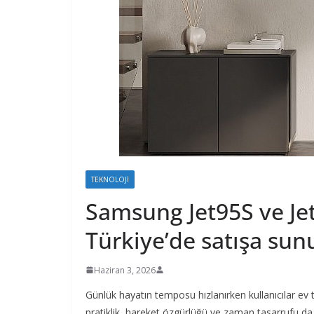
TEKNOLOJI
Samsung Jet95S ve Je
Türkiye’de satışa sun
Haziran 3, 2026
Günlük hayatın temposu hızlanırken kullanıcılar ev
pratiklik, hareket özgürlüğü ve zaman tasarrufu da