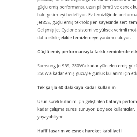
güçlü emiş performansı, uzun pil ömrü ve esnek kul
hale getirmeyi hedefliyor. Ev temizliğinde performa
Jet85S, güçlü emiş teknolojileri sayesinde sert zemi
Gelişmiş Jet Cyclone sistemi ve yüksek verimli moto
daha etkili şekilde temizlemeye yardımcı oluyor.
Güçlü emiş performansıyla farklı zeminlerde etki
Samsung Jet95S, 280W’a kadar yükselen emiş gücüyl
250W’a kadar emiş gücüyle günlük kullanım için etki
Tek şarjla 60 dakikaya kadar kullanım
Uzun süreli kullanım için geliştirilen batarya perfo
kadar çalışma süresi sunuyor. Böylece kullanıcılar,
yaşayabiliyor.
Hafif tasarım ve esnek hareket kabiliyeti