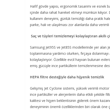
Hafif gövde yapısı, ergonomik tasarımı ve esnek ba
içinde daha rahat hareket etmeyi mümkün kılıyor. Da
kullanım deneyimi, günlük temizliği daha pratik hale g
parke, halı ve ulaşılması zor alanlarda daha verimli 
Saç ve tüyleri temizlemeyi kolaylaştıran akıllı 
Samsung Jet95S ve Jet85S modellerinde yer alan Jet Ç
toplanmasına yardımcı olurken, fırçaya dolanmayı a
kolaylaştırıyor. Özellikle evcil hayvan bulunan evle
emiş gücüyle ince partiküllerin temizlenmesine des
HEPA filtre desteğiyle daha hijyenik temizlik
Gelişmiş Jet Cyclone sistemi, yüksek verimli motor t
ince partiküller ve alerjenlerin daha etkili şekilde 
kalitesi ve hijyen beklentisinin giderek önem kazan
deneyiminin önemli özelliklerinden biri olarak öne 