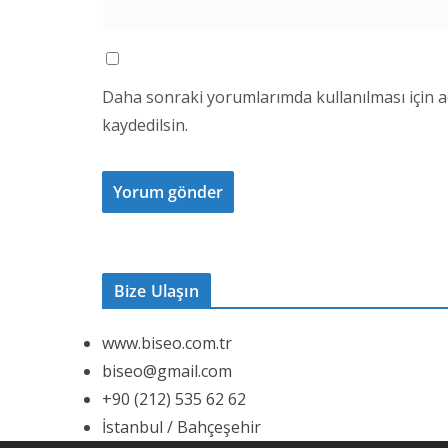
Daha sonraki yorumlarımda kullanılması için a
kaydedilsin.
Bize Ulaşın
www.biseo.com.tr
biseo@gmail.com
+90 (212) 535 62 62
İstanbul / Bahçeşehir