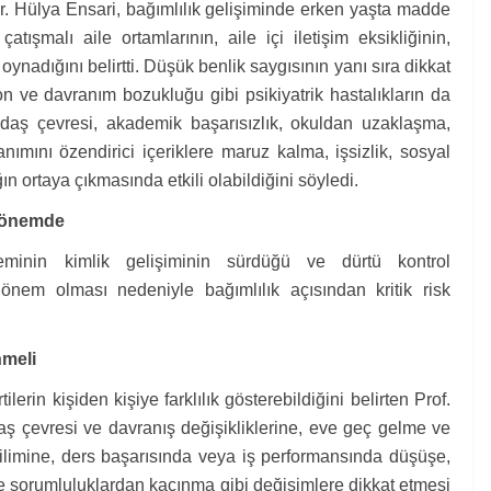
Dr. Hülya Ensari, bağımlılık gelişiminde erken yaşta madde
ışmalı aile ortamlarının, aile içi iletişim eksikliğinin,
oynadığını belirtti. Düşük benlik saygısının yanı sıra dikkat
on ve davranım bozukluğu gibi psikiyatrik hastalıkların da
rkadaş çevresi, akademik başarısızlık, okuldan uzaklaşma,
ımını özendirici içeriklere maruz kalma, işsizlik, sosyal
ın ortaya çıkmasında etkili olabildiğini söyledi.
k önemde
neminin kimlik gelişiminin sürdüğü ve dürtü kontrol
nem olması nedeniyle bağımlılık açısından kritik risk
nmeli
erin kişiden kişiye farklılık gösterebildiğini belirten Prof.
daş çevresi ve davranış değişikliklerine, eve geç gelme ve
ğilimine, ders başarısında veya iş performansında düşüşe,
e sorumluluklardan kaçınma gibi değişimlere dikkat etmesi