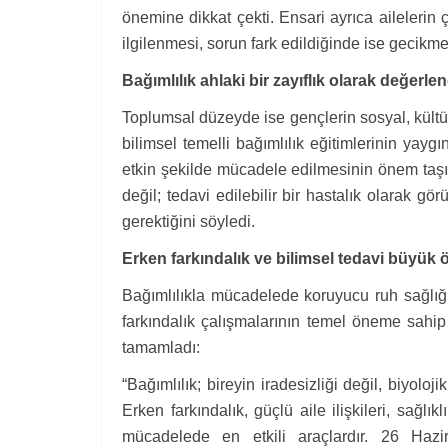
önemine dikkat çekti. Ensari ayrıca ailelerin 
ilgilenmesi, sorun fark edildiğinde ise gecikme
Bağımlılık ahlaki bir zayıflık olarak değerle
Toplumsal düzeyde ise gençlerin sosyal, kültürel
bilimsel temelli bağımlılık eğitimlerinin yaygı
etkin şekilde mücadele edilmesinin önem taşıdığ
değil; tedavi edilebilir bir hastalık olarak gö
gerektiğini söyledi.
Erken farkındalık ve bilimsel tedavi büyük
Bağımlılıkla mücadelede koruyucu ruh sağlığı
farkındalık çalışmalarının temel öneme sahip 
tamamladı:
“Bağımlılık; bireyin iradesizliği değil, biyoloji
Erken farkındalık, güçlü aile ilişkileri, sağlı
mücadelede en etkili araçlardır. 26 Hazira