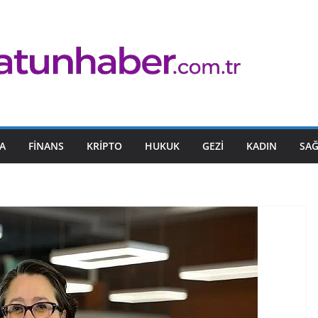
A
FINANS
KRIPTO
HUKUK
GEZI
KADIN
SAĞ