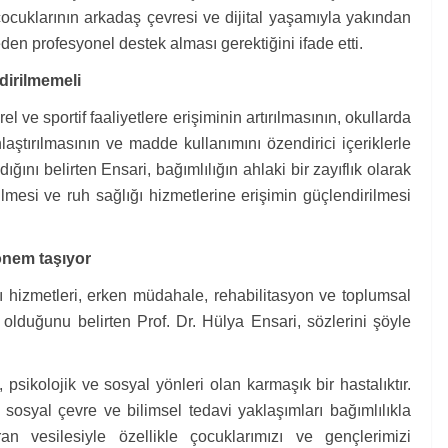
çocuklarının arkadaş çevresi ve dijital yaşamıyla yakından
den profesyonel destek alması gerektiğini ifade etti.
ndirilmemeli
 ve sportif faaliyetlere erişiminin artırılmasının, okullarda
nlaştırılmasının ve madde kullanımını özendirici içeriklerle
ını belirten Ensari, bağımlılığın ahlaki bir zayıflık olarak
rülmesi ve ruh sağlığı hizmetlerine erişimin güçlendirilmesi
 önem taşıyor
 hizmetleri, erken müdahale, rehabilitasyon ve toplumsal
olduğunu belirten Prof. Dr. Hülya Ensari, sözlerini şöyle
k, psikolojik ve sosyal yönleri olan karmaşık bir hastalıktır.
klı sosyal çevre ve bilimsel tedavi yaklaşımları bağımlılıkla
n vesilesiyle özellikle çocuklarımızı ve gençlerimizi