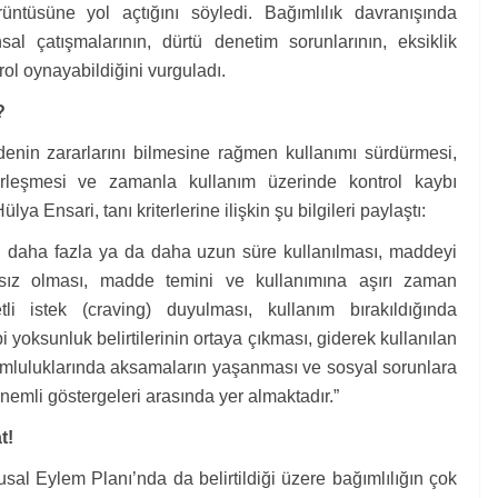
ntüsüne yol açtığını söyledi. Bağımlılık davranışında
sal çatışmalarının, dürtü denetim sorunlarının, eksiklik
rol oynayabildiğini vurguladı.
?
denin zararlarını bilmesine rağmen kullanımı sürdürmesi,
rleşmesi ve zamanla kullanım üzerinde kontrol kaybı
a Ensari, tanı kriterlerine ilişkin şu bilgileri paylaştı:
n daha fazla ya da daha uzun süre kullanılması, maddeyi
ısız olması, madde temini ve kullanımına aşırı zaman
li istek (craving) duyulması, kullanım bırakıldığında
bi yoksunluk belirtilerinin ortaya çıkması, giderek kullanılan
rumluluklarında aksamaların yaşanması ve sosyal sorunlara
nemli göstergeleri arasında yer almaktadır.”
t!
al Eylem Planı’nda da belirtildiği üzere bağımlılığın çok