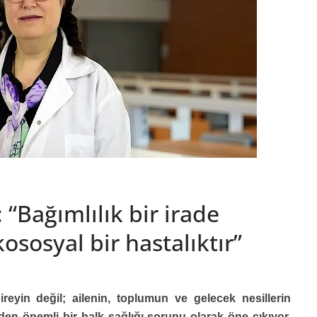
 “Bağımlılık bir irade
ososyal bir hastalıktır”
eyin değil; ailenin, toplumun ve gelecek nesillerin
 eden önemli bir halk sağlığı sorunu olarak öne çıkıyor.