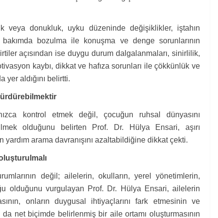
klık veya donukluk, uyku düzeninde değişiklikler, iştahın
el bakımda bozulma ile konuşma ve denge sorunlarının
rtiler açısından ise duygu durum dalgalanmaları, sinirlilik,
tivasyon kaybı, dikkat ve hafıza sorunları ile çökkünlük ve
yer aldığını belirtti.
 sürdürebilmektir
nızca kontrol etmek değil, çocuğun ruhsal dünyasını
ilmek olduğunu belirten Prof. Dr. Hülya Ensari, aşırı
ın yardım arama davranışını azaltabildiğine dikkat çekti.
 oluşturulmalı
mlarının değil; ailelerin, okulların, yerel yönetimlerin,
 olduğunu vurgulayan Prof. Dr. Hülya Ensari, ailelerin
masının, onların duygusal ihtiyaçlarını fark etmesinin ve
rı da net biçimde
belirlenmiş bir aile ortamı oluşturmasının