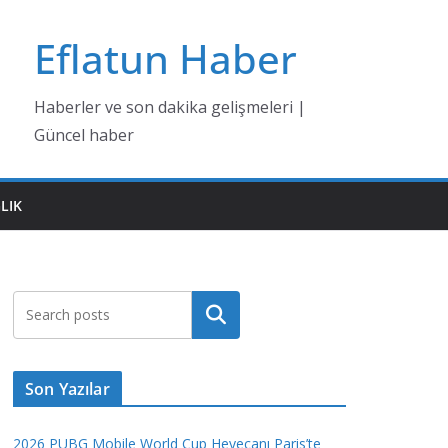
Eflatun Haber
Haberler ve son dakika gelişmeleri |
Güncel haber
LIK
Ara
Son Yazılar
2026 PUBG Mobile World Cup Heyecanı Paris’te