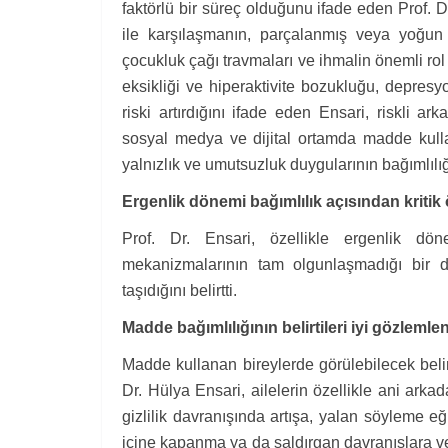
faktörlü bir süreç olduğunu ifade eden Prof. 
ile karşılaşmanın, parçalanmış veya yoğun çat
çocukluk çağı travmaları ve ihmalin önemli rol 
eksikliği ve hiperaktivite bozukluğu, depresy
riski artırdığını ifade eden Ensari, riskli a
sosyal medya ve dijital ortamda madde kullan
yalnızlık ve umutsuzluk duygularının bağımlılığ
Ergenlik dönemi bağımlılık açısından kriti
Prof. Dr. Ensari, özellikle ergenlik dö
mekanizmalarının tam olgunlaşmadığı bir dö
taşıdığını belirtti.
Madde bağımlılığının belirtileri iyi gözlemle
Madde kullanan bireylerde görülebilecek belirtil
Dr. Hülya Ensari, ailelerin özellikle ani arka
gizlilik davranışında artışa, yalan söyleme e
içine kapanma ya da saldırgan davranışlara v