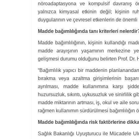
nöroadaptasyona ve kompulsif davranış örü
yalnızca kimyasal etkinin değil; kişinin ruh
duygularının ve çevresel etkenlerin de önemli 
Madde bağımlılığında tanı kriterleri nelerdir
Madde bağımlılığının, kişinin kullandığı mad
madde arayışının yaşamının merkezine ye
gelişmesi durumu olduğunu belirten Prof. Dr. Hüly
“Bağımlılık yapıcı bir maddenin planlananda
bırakma veya azaltma girişimlerinin başar
ayrılması, madde kullanımına karşı şiddet
huzursuzluk, sıkıntı, uykusuzluk ve sinirlilik gi
madde miktarının artması, iş, okul ve aile so
rağmen kullanımın sürdürülmesi bağımlılığın ö
Madde bağımlılığında risk faktörlerine dikka
Sağlık Bakanlığı Uyuşturucu ile Mücadele Ulus