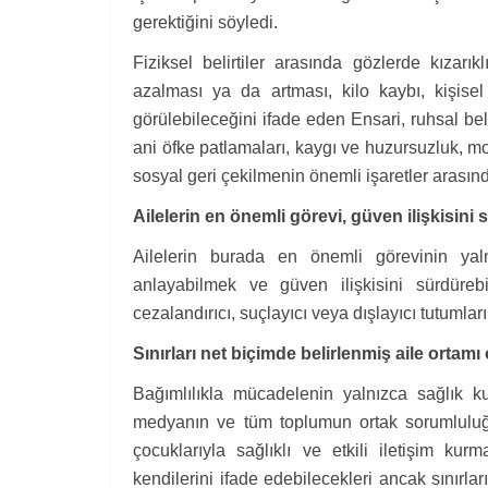
gerektiğini söyledi.
Fiziksel belirtiler arasında gözlerde kızarı
azalması ya da artması, kilo kaybı, kişis
görülebileceğini ifade eden Ensari, ruhsal beli
ani öfke patlamaları, kaygı ve huzursuzluk, mo
sosyal geri çekilmenin önemli işaretler arasında 
Ailelerin en önemli görevi, güven ilişkisini
Ailelerin burada en önemli görevinin yal
anlayabilmek ve güven ilişkisini sürdüreb
cezalandırıcı, suçlayıcı veya dışlayıcı tutumlar
Sınırları net biçimde belirlenmiş aile ortamı
Bağımlılıkla mücadelenin yalnızca sağlık kuru
medyanın ve tüm toplumun ortak sorumluluğu
çocuklarıyla sağlıklı ve etkili iletişim kur
kendilerini ifade edebilecekleri ancak sınırla