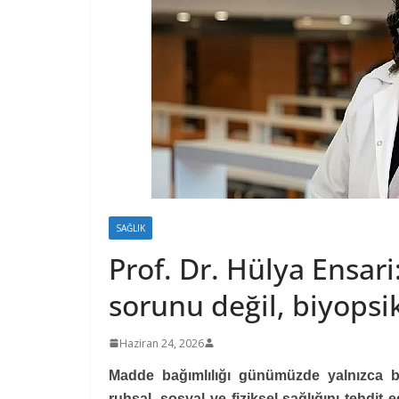
SAĞLIK
Prof. Dr. Hülya Ensari:
sorunu değil, biyopsik
Haziran 24, 2026
Madde bağımlılığı günümüzde yalnızca bir
ruhsal, sosyal ve fiziksel sağlığını tehdit