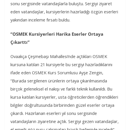
sonu sergisinde vatandaşlarla buluştu. Sergiyi ziyaret
eden vatandaşlar, kursiyerlerin hazırladığı özgün eserleri
yakından inceleme fırsatı buldu.
“OSMEK Kursiyerleri Harika Eserler Ortaya
Çıkarttı”
Ovaakça Çeşmebaşı Mahallesi’nde açtıkları OSMEK
kursuna katılan 21 kursiyerle bu sergiyi hazırladıklarını
ifade eden OSMEK Kurs Sorumlusu Ayşe Zengin,
“Burada sergilenen ürünlerin ortaya çıkarılmasında
birçok geleneksel el nakışı ve farklı teknik kullanıldı. Bu
kursa katılan kursiyerler, usta öğreticilerden öğrendikleri
bilgiler doğrultusunda birbirinden güzel eserler ortaya
çıkardı. Hazırlanan eserleri yıl sonu sergisinde
vatandaşların ziyaretine açtık. Sergiyi gezen vatandaşlar,
el emeği göz nuru çalışmaları büyük beğeniyle inceledi”