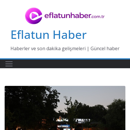
Skip
to
content
Eflatun Haber
Haberler ve son dakika gelişmeleri | Güncel haber