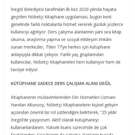
İnegöl Belediyesi tarafından ilk kez 2020 yılında hayata
geçirilen Nöbetçi Kitaphane uygulaması, bugün kent
genelinde farklı noktalarda hizmet vererek günlük yüzlerce
kullanıcıyı ağırlıyor. Ders çalışma alanlarının yanı sıra kitap
okuma, araştırma yapma ve sosyal etkileşim imkânı
sunan merkezler, 7’den 77’ye herkes için kütüphane
anlayışıyla dikkat çekiyor. Farklı yaş gruplarından
kullanıcılar, Nöbetçi Kitaphaneleri hem kullanıyor hem de
tavsiye ediyor.
KÜTÜPHANE SADECE DERS ÇALIŞMA ALANI DEĞİL
Kitaphanenin müdavimlerinden Din Hizmetleri Uzmanı
Handan Altunsoy, Nöbetçi Kitaphanelerin kişisel gelişim
açısından önemli bir rol üstlendiğini belirterek, “25 yıldır
İnegöl’de yaşıyorum. Aktif olarak kütüphaneyi
kullananlardanım. Yüksek lisans sürecimde de çok
faydalandım. Çocuklarım da çalışma alanlarını burada