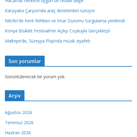
Hacamat herkese uygun bir tedavi değil!
Karşıyaka Çarşısı’nda araç denetimleri sürüyor
Nilüfer’de Kent Rehberi ve İmar Durumu Sorgulama yenilendi
Konya Bisiklet Festivali’nin Açılışı Coşkuyla Gerçekleşti
Maltepe’de, Süreyya Plajı’nda müzik ziyafeti
Son yorumlar
Görüntülenecek bir yorum yok.
Arşiv
Ağustos 2026
Temmuz 2026
Haziran 2026