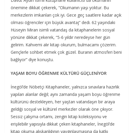
Davut Aydın isimli kütüphane kullanıcısı da okumanın
önemine dikkat çekerek, “Okumanın yaşı yoktur. Bu
merkezlerin imkanları çok iyi. Gece geç saatlere kadar açık
olması öğrenciler için büyük avantaj” dedi. 62 yaşındaki
Hüseyin Miran isimli vatandaş da kitaphanelerin sosyal
yönüne dikkat çekerek, “5-6 yıldır neredeyse her gün
gelirim. Kahvemi alır kitap okurum, bulmacamı çözerim.
Gençlerle sohbet etmek çok güzel. Buranın atmosferi beni
bağlıyor” diye konuştu.
YAŞAM BOYU ÖĞRENME KÜLTÜRÜ GÜÇLENİYOR
İnegöl’de Nöbetçi Kitaphaneler, yalnızca sınavlara hazırlık
yapılan alanlar değil; aynı zamanda yaşam boyu öğrenme
kültürünü destekleyen, her yaştan vatandaşın bir araya
geldiği sosyal ve kültürel merkezler olarak öne çıkıyor.
Sessiz çalışma ortamı, zengin kitap koleksiyonu ve
erişilebilir yapısıyla dikkat çeken kitaphaneler, İnegöl’de
kitap okuma alışkanlığının yaygınlaşmasına da katkı