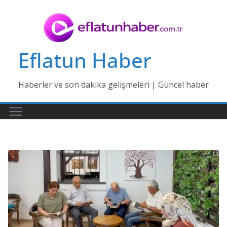
Skip
to
content
Eflatun Haber
Haberler ve son dakika gelişmeleri | Güncel haber