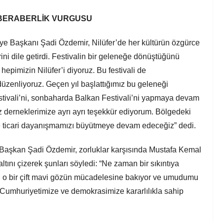
 BERABERLİK VURGUSU
iye Başkanı Şadi Özdemir, Nilüfer’de her kültürün özgürce
ni dile getirdi. Festivalin bir geleneğe dönüştüğünü
epimizin Nilüfer’i diyoruz. Bu festivali de
üzenliyoruz. Geçen yıl başlattığımız bu geleneği
stivali’ni, sonbaharda Balkan Festivali’ni yapmaya devam
 derneklerimize ayrı ayrı teşekkür ediyorum. Bölgedeki
el ve ticari dayanışmamızı büyütmeye devam edeceğiz” dedi.
şkan Şadi Özdemir, zorluklar karşısında Mustafa Kemal
tını çizerek şunları söyledi: “Ne zaman bir sıkıntıya
 o bir çift mavi gözün mücadelesine bakıyor ve umudumu
Cumhuriyetimize ve demokrasimize kararlılıkla sahip