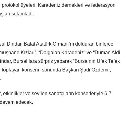
rotokol üyeleri, Karadeniz dernekleri ve federasyon
aşları selamladı.
ul Dindar, Balat Atatürk Ormanı’nı dolduran binlerce
ümüşhane Kızları”, “Dalgalan Karadeniz” ve “Duman Aldi
Dindar, Bursalılara sürpriz yaparak “Bursa’nın Ufak Tefek
ni toplayan konserin sonunda Başkan Şadi Özdemir,
.
, etkinlikler ve sevilen sanatçıların konserleriyle 6-7
a devam edecek.