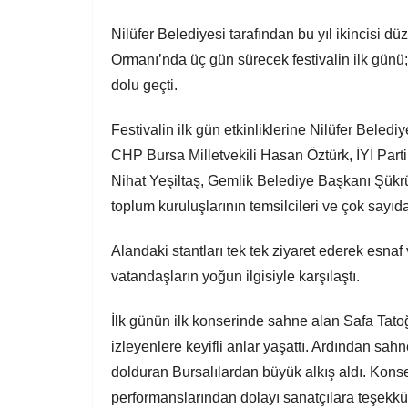
Nilüfer Belediyesi tarafından bu yıl ikincisi d
Ormanı’nda üç gün sürecek festivalin ilk günü; 
dolu geçti.
Festivalin ilk gün etkinliklerine Nilüfer Bele
CHP Bursa Milletvekili Hasan Öztürk, İYİ Part
Nihat Yeşiltaş, Gemlik Belediye Başkanı Şükrü
toplum kuruluşlarının temsilcileri ve çok sayıda
Alandaki stantları tek tek ziyaret ederek esn
vatandaşların yoğun ilgisiyle karşılaştı.
İlk günün ilk konserinde sahne alan Safa Tatoğ
izleyenlere keyifli anlar yaşattı. Ardından sah
dolduran Bursalılardan büyük alkış aldı. Kons
performanslarından dolayı sanatçılara teşekkür