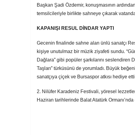
Başkan Şadi Özdemir, konuşmasının ardından p
temsilcileriyle birlikte sahneye çıkarak vatand
KAPANIŞI RESUL DİNDAR YAPTI
Gecenin finalinde sahne alan ünlü sanatçı Res
kişiye unutulmaz bir müzik ziyafeti sundu. “G
Dağlara” gibi popüler şarkılarını seslendiren 
Taşları” türküsünü de yorumladı. Büyük beğe
sanatçıya çiçek ve Bursaspor atkısı hediye etti
2. Nilüfer Karadeniz Festivali, yöresel lezzetler
Haziran tarihlerinde Balat Atatürk Ormanı’nd