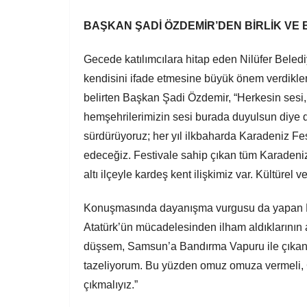
BAŞKAN ŞADİ ÖZDEMİR’DEN BİRLİK VE
Gecede katılımcılara hitap eden Nilüfer Beled
kendisini ifade etmesine büyük önem verdikleri
belirten Başkan Şadi Özdemir, “Herkesin sesi, h
hemşehrilerimizin sesi burada duyulsun diye d
sürdürüyoruz; her yıl ilkbaharda Karadeniz Fe
edeceğiz. Festivale sahip çıkan tüm Karadeniz
altı ilçeyle kardeş kent ilişkimiz var. Kültür
Konuşmasında dayanışma vurgusu da yapan Ba
Atatürk’ün mücadelesinden ilham aldıklarının al
düşsem, Samsun’a Bandırma Vapuru ile çıkan
tazeliyorum. Bu yüzden omuz omuza vermeli, 
çıkmalıyız.”