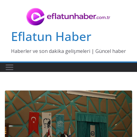
Skip
to
content
Eflatun Haber
Haberler ve son dakika gelişmeleri | Güncel haber