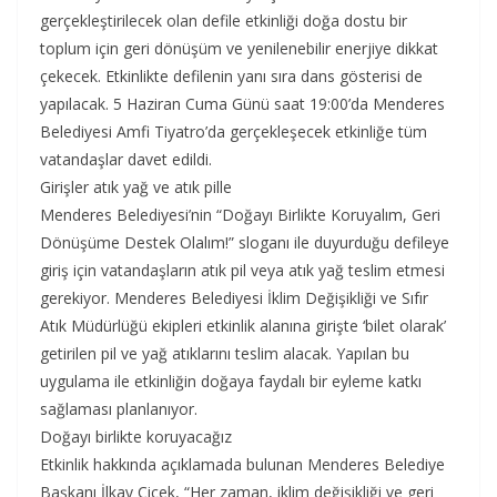
gerçekleştirilecek olan defile etkinliği doğa dostu bir
toplum için geri dönüşüm ve yenilenebilir enerjiye dikkat
çekecek. Etkinlikte defilenin yanı sıra dans gösterisi de
yapılacak. 5 Haziran Cuma Günü saat 19:00’da Menderes
Belediyesi Amfi Tiyatro’da gerçekleşecek etkinliğe tüm
vatandaşlar davet edildi.
Girişler atık yağ ve atık pille
Menderes Belediyesi’nin “Doğayı Birlikte Koruyalım, Geri
Dönüşüme Destek Olalım!” sloganı ile duyurduğu defileye
giriş için vatandaşların atık pil veya atık yağ teslim etmesi
gerekiyor. Menderes Belediyesi İklim Değişikliği ve Sıfır
Atık Müdürlüğü ekipleri etkinlik alanına girişte ‘bilet olarak’
getirilen pil ve yağ atıklarını teslim alacak. Yapılan bu
uygulama ile etkinliğin doğaya faydalı bir eyleme katkı
sağlaması planlanıyor.
Doğayı birlikte koruyacağız
Etkinlik hakkında açıklamada bulunan Menderes Belediye
Başkanı İlkay Çiçek, “Her zaman, iklim değişikliği ve geri