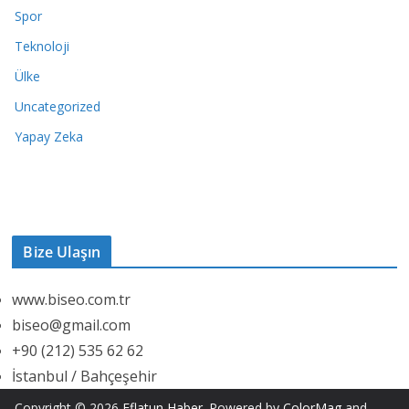
Spor
Teknoloji
Ülke
Uncategorized
Yapay Zeka
Bize Ulaşın
www.biseo.com.tr
biseo@gmail.com
+90 (212) 535 62 62
İstanbul / Bahçeşehir
Copyright © 2026
Eflatun Haber
. Powered by
ColorMag
and