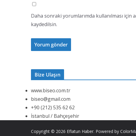
Daha sonraki yorumlarımda kullanılması için a
kaydedilsin.
Bize Ulaşın
www.biseo.com.tr
biseo@gmail.com
+90 (212) 535 62 62
İstanbul / Bahçeşehir
Copyright © 2026
Eflatun Haber
. Powered by
ColorM