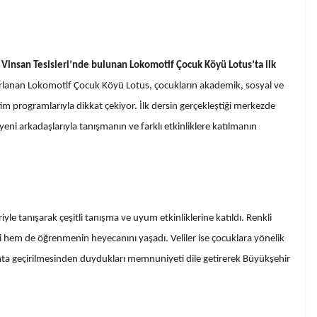
t Vinsan Tesisleri’nde bulunan Lokomotif Çocuk Köyü Lotus’ta ilk
rlanan Lokomotif Çocuk Köyü Lotus, çocukların akademik, sosyal ve
itim programlarıyla dikkat çekiyor. İlk dersin gerçekleştiği merkezde
eni arkadaşlarıyla tanışmanın ve farklı etkinliklere katılmanın
yle tanışarak çeşitli tanışma ve uyum etkinliklerine katıldı. Renkli
hem de öğrenmenin heyecanını yaşadı. Veliler ise çocuklara yönelik
ayata geçirilmesinden duydukları memnuniyeti dile getirerek Büyükşehir