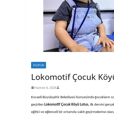
EFLATUN
Lokomotif Çocuk Köyü 
Haziran 6, 2026
Kocaeli Büyükşehir Belediyesi bünyesinde
ç
ocukların so
geçirilen
Lokomotif Çocuk Köyü Lotus
,
ilk dersini gerçe
eğitici ve eğlenceli bir ortamda vakit geçirmelerine ola