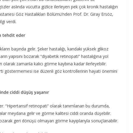
zler aslında vücutta gizlice ilerleyen pek çok kronik hastalığın
Hastanesi Göz Hastalıkları Bölümü’nden Prof. Dr. Giray Ersöz,
lgi verdi.
n tehdit eder
ların başında gelir. Şeker hastalığı, kandaki yüksek glikoz
rın yapısını bozarak “diyabetik retinopati” hastalığına yol
 olarak zamanla kalıcı görme kaybına kadar ilerleyebilir.
rti göstermemesi ise düzenli göz kontrollerinin hayati önemini
inde ciddi düşüş yaşanır
er. “Hipertansif retinopati” olarak tanımlanan bu durumda,
r meydana gelir ve görme kalitesi ciddi oranda düşebilir.
 bozarak geri dönüşü olmayan görme kayıplarıyla sonuçlanabilir.