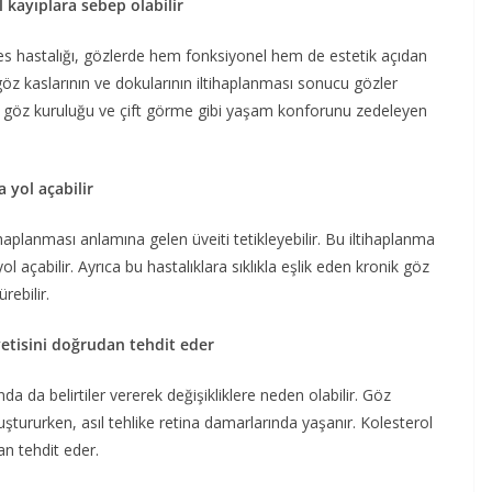
 kayıplara sebep olabilir
ves hastalığı, gözlerde hem fonksiyonel hem de estetik açıdan
göz kaslarının ve dokularının iltihaplanması sonucu gözler
tli göz kuruluğu ve çift görme gibi yaşam konforunu zedeleyen
 yol açabilir
haplanması anlamına gelen üveiti tetikleyebilir. Bu iltihaplanma
l açabilir. Ayrıca bu hastalıklara sıklıkla eşlik eden kronik göz
rebilir.
yetisini doğrudan tehdit eder
a da belirtiler vererek değişikliklere neden olabilir. Göz
luştururken, asıl tehlike retina damarlarında yaşanır. Kolesterol
an tehdit eder.