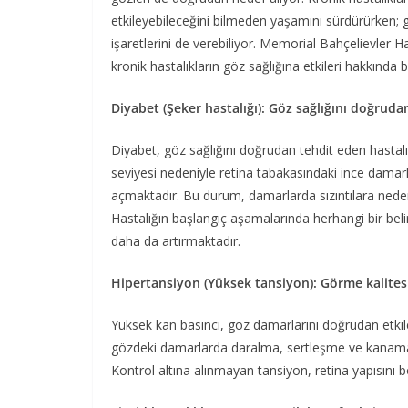
etkileyebileceğini bilmeden yaşamını sürdürürken; gö
işaretlerini de verebiliyor. Memorial Bahçelievler 
kronik hastalıkların göz sağlığına etkileri hakkında bi
Diyabet (Şeker hastalığı): Göz sağlığını doğruda
Diyabet, göz sağlığını doğrudan tehdit eden hastalık
seviyesi nedeniyle retina tabakasındaki ince damarla
açmaktadır. Bu durum, damarlarda sızıntılara neden
Hastalığın başlangıç aşamalarında herhangi bir beli
daha da artırmaktadır.
Hipertansiyon (Yüksek tansiyon): Görme kalites
Yüksek kan basıncı, göz damarlarını doğrudan etkil
gözdeki damarlarda daralma, sertleşme ve kanamala
Kontrol altına alınmayan tansiyon, retina yapısını