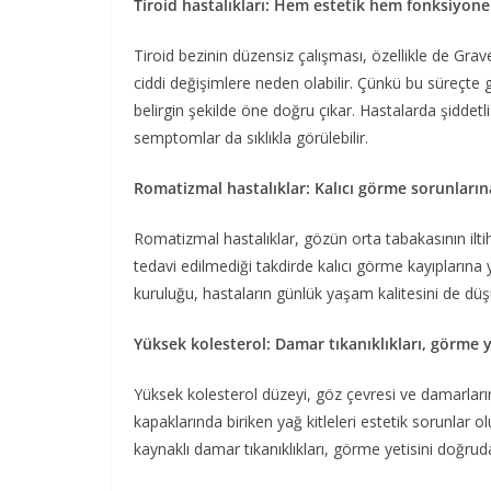
Tiroid hastalıkları: Hem estetik hem fonksiyonel
Tiroid bezinin düzensiz çalışması, özellikle de Gra
ciddi değişimlere neden olabilir. Çünkü bu süreçte 
belirgin şekilde öne doğru çıkar. Hastalarda şidde
semptomlar da sıklıkla görülebilir.
Romatizmal hastalıklar: Kalıcı görme sorunlarına
Romatizmal hastalıklar, gözün orta tabakasının ilti
tedavi edilmediği takdirde kalıcı görme kayıplarına yo
kuruluğu, hastaların günlük yaşam kalitesini de düşü
Yüksek kolesterol: Damar tıkanıklıkları, görme 
Yüksek kolesterol düzeyi, göz çevresi ve damarlarınd
kapaklarında biriken yağ kitleleri estetik sorunlar o
kaynaklı damar tıkanıklıkları, görme yetisini doğrud