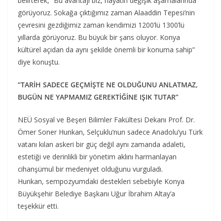
belirterek, “Bu avantajı biz, hayatın değişik aşamalarında
görüyoruz. Sokağa çıktığımız zaman Alaaddin Tepesi’nin
çevresini gezdiğimiz zaman kendimizi 1200’lü 1300’lü
yıllarda görüyoruz. Bu büyük bir şans oluyor. Konya
kültürel açıdan da aynı şekilde önemli bir konuma sahip”
diye konuştu.
“TARİH SADECE GEÇMİŞTE NE OLDUĞUNU ANLATMAZ,
BUGÜN NE YAPMAMIZ GEREKTİĞİNE IŞIK TUTAR”
NEÜ Sosyal ve Beşeri Bilimler Fakültesi Dekanı Prof. Dr.
Ömer Soner Hunkan, Selçuklu’nun sadece Anadolu’yu Türk
vatanı kılan askeri bir güç değil aynı zamanda adaleti,
estetiği ve derinlikli bir yönetim aklını harmanlayan
cihanşümul bir medeniyet olduğunu vurguladı.
Hunkan, sempozyumdaki destekleri sebebiyle Konya
Büyükşehir Belediye Başkanı Uğur İbrahim Altay’a
teşekkür etti.