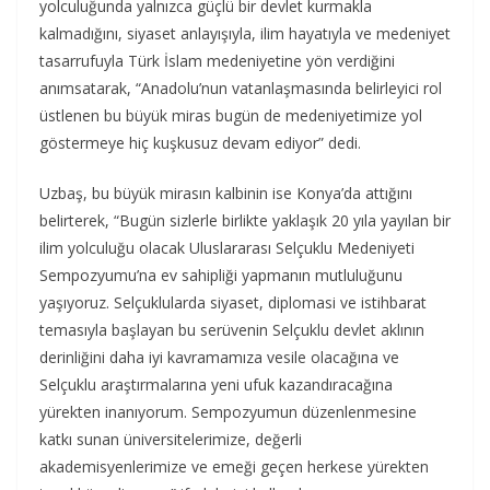
yolculuğunda yalnızca güçlü bir devlet kurmakla
kalmadığını, siyaset anlayışıyla, ilim hayatıyla ve medeniyet
tasarrufuyla Türk İslam medeniyetine yön verdiğini
anımsatarak, “Anadolu’nun vatanlaşmasında belirleyici rol
üstlenen bu büyük miras bugün de medeniyetimize yol
göstermeye hiç kuşkusuz devam ediyor” dedi.
Uzbaş, bu büyük mirasın kalbinin ise Konya’da attığını
belirterek, “Bugün sizlerle birlikte yaklaşık 20 yıla yayılan bir
ilim yolculuğu olacak Uluslararası Selçuklu Medeniyeti
Sempozyumu’na ev sahipliği yapmanın mutluluğunu
yaşıyoruz. Selçuklularda siyaset, diplomasi ve istihbarat
temasıyla başlayan bu serüvenin Selçuklu devlet aklının
derinliğini daha iyi kavramamıza vesile olacağına ve
Selçuklu araştırmalarına yeni ufuk kazandıracağına
yürekten inanıyorum. Sempozyumun düzenlenmesine
katkı sunan üniversitelerimize, değerli
akademisyenlerimize ve emeği geçen herkese yürekten