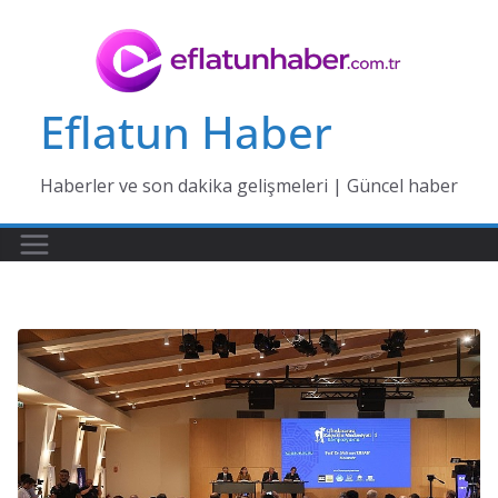
Skip
to
content
Eflatun Haber
Haberler ve son dakika gelişmeleri | Güncel haber