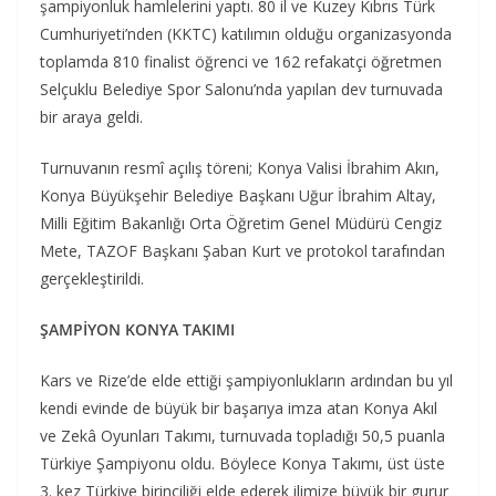
şampiyonluk hamlelerini yaptı. 80 il ve Kuzey Kıbrıs Türk
Cumhuriyeti’nden (KKTC) katılımın olduğu organizasyonda
toplamda 810 finalist öğrenci ve 162 refakatçi öğretmen
Selçuklu Belediye Spor Salonu’nda yapılan dev turnuvada
bir araya geldi.
Turnuvanın resmî açılış töreni; Konya Valisi İbrahim Akın,
Konya Büyükşehir Belediye Başkanı Uğur İbrahim Altay,
Milli Eğitim Bakanlığı Orta Öğretim Genel Müdürü Cengiz
Mete, TAZOF Başkanı Şaban Kurt ve protokol tarafından
gerçekleştirildi.
ŞAMPİYON KONYA TAKIMI
Kars ve Rize’de elde ettiği şampiyonlukların ardından bu yıl
kendi evinde de büyük bir başarıya imza atan Konya Akıl
ve Zekâ Oyunları Takımı, turnuvada topladığı 50,5 puanla
Türkiye Şampiyonu oldu. Böylece Konya Takımı, üst üste
3. kez Türkiye birinciliği elde ederek ilimize büyük bir gurur