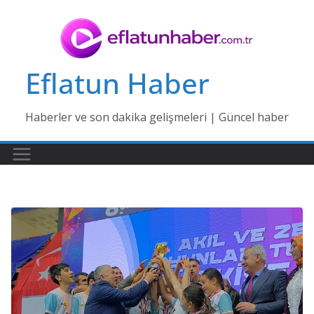
Skip
to
content
Eflatun Haber
Haberler ve son dakika gelişmeleri | Güncel haber