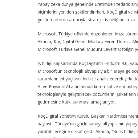
Yapay zeka dünya genelinde üretimden tedarik zinc
biçimlerini yeniden şekillendirirken, KoçDigital ve 
gücünü artırma amacıyla stratejik iş birliğine imza a
Microsoft Türkiye ofisinde düzenlenen imza tören
Akarca, KoçDigital Genel Müdürü Evren Dereci, M
Microsoft Türkiye Genel Müdürü Levent Özbilgin yer
İş birliği kapsamında KoçDigital’in Endüstri 4.0, yapa
Microsoft’un teknolojik altyapısıyla bir araya gelecek
kurumların ihtiyaçlarını birlikte analiz ederek şirketl
AI ve Physical AI alanlarında kurumsal ve endüstriye
teknolojileriyle geliştirilecek çözümlerin; şirketlerin 
getirmesine katkı sunması amaçlanıyor.
KoçDigital Yönetim Kurulu Başkan Yardımcısı Mehmet
paylaştı. Türkiye’nin güçlü sanayi altyapısının yapay
yaratabileceğine dikkat çekti. Akarca, “Bu iş birliğ