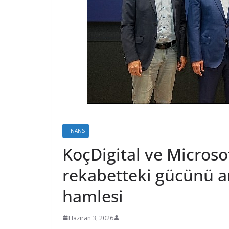
FINANS
KoçDigital ve Microso
rekabetteki gücünü a
hamlesi
Haziran 3, 2026