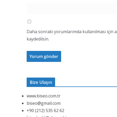
Daha sonraki yorumlarımda kullanılması için a
kaydedilsin.
Bize Ulaşın
www.biseo.com.tr
biseo@gmail.com
+90 (212) 535 62 62