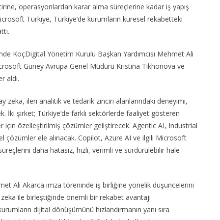
irine, operasyonlardan karar alma süreçlerine kadar iş yapış
Microsoft Türkiye, Türkiye’de kurumların küresel rekabetteki
ttı.
inde KoçDigital Yönetim Kurulu Başkan Yardımcısı Mehmet Ali
icrosoft Güney Avrupa Genel Müdürü Kristina Tikhonova ve
 aldı.
y zeka, ileri analitik ve tedarik zinciri alanlarındaki deneyimi,
. İki şirket; Türkiye’de farklı sektörlerde faaliyet gösteren
er için özelleştirilmiş çözümler geliştirecek. Agentic AI, Industrial
l çözümler ele alınacak. Copilot, Azure AI ve ilgili Microsoft
süreçlerini daha hatasız, hızlı, verimli ve sürdürülebilir hale
 Ali Akarca imza töreninde iş birliğine yönelik düşüncelerini
 zeka ile birleştiğinde önemli bir rekabet avantajı
i, kurumların dijital dönüşümünü hızlandırmanın yanı sıra