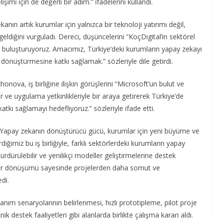
imi için de değerli bir adım.” ifadelerini kullandı.
ın artık kurumlar için yalnızca bir teknoloji yatırımı değil,
geldiğini vurguladı. Dereci, düşüncelerini “KoçDigital’in sektörel
la buluşturuyoruz. Amacımız, Türkiye’deki kurumların yapay zekayı
 dönüştürmesine katkı sağlamak.” sözleriyle dile getirdi.
ova, iş birliğine ilişkin görüşlerini “Microsoft’un bulut ve
r ve uygulama yetkinlikleriyle bir araya getirerek Türkiye’de
tkı sağlamayı hedefliyoruz.” sözleriyle ifade etti.
“Yapay zekanın dönüştürücü gücü, kurumlar için yeni büyüme ve
rdiğimiz bu iş birliğiyle, farklı sektörlerdeki kurumların yapay
ürdürülebilir ve yenilikçi modeller geliştirmelerine destek
ltür dönüşümü sayesinde projelerden daha somut ve
di.
nım senaryolarının belirlenmesi, hızlı prototipleme, pilot proje
k destek faaliyetleri gibi alanlarda birlikte çalışma kararı aldı.