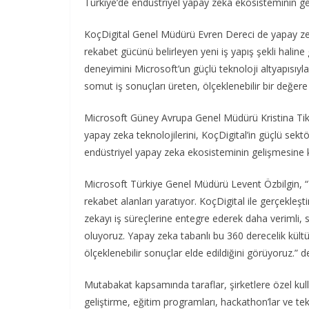
Türkiye’de endüstriyel yapay zeka ekosisteminin geliş
KoçDigital Genel Müdürü Evren Dereci de yapay zekan
rekabet gücünü belirleyen yeni iş yapış şekli haline 
deneyimini Microsoft’un güçlü teknoloji altyapısıy
somut iş sonuçları üreten, ölçeklenebilir bir değere
Microsoft Güney Avrupa Genel Müdürü Kristina Tikhon
yapay zeka teknolojilerini, KoçDigital’in güçlü sektö
endüstriyel yapay zeka ekosisteminin gelişmesine ka
Microsoft Türkiye Genel Müdürü Levent Özbilgin, 
rekabet alanları yaratıyor. KoçDigital ile gerçekleşti
zekayı iş süreçlerine entegre ederek daha verimli, s
oluyoruz. Yapay zeka tabanlı bu 360 derecelik kü
ölçeklenebilir sonuçlar elde edildiğini görüyoruz.” de
Mutabakat kapsamında taraflar, şirketlere özel kulla
geliştirme, eğitim programları, hackathon’lar ve tekni