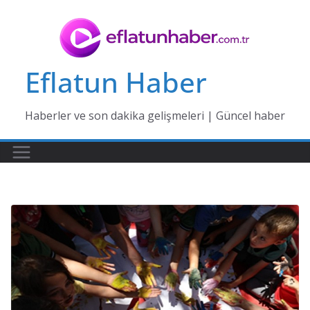
Skip
to
content
Eflatun Haber
Haberler ve son dakika gelişmeleri | Güncel haber