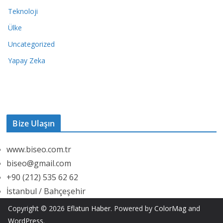
Teknoloji
Ülke
Uncategorized
Yapay Zeka
Bize Ulaşın
www.biseo.com.tr
biseo@gmail.com
+90 (212) 535 62 62
İstanbul / Bahçeşehir
Copyright © 2026
Eflatun Haber
. Powered by
ColorMag
and
WordPress
.