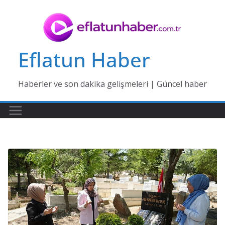
Skip
to
content
Eflatun Haber
Haberler ve son dakika gelişmeleri | Güncel haber