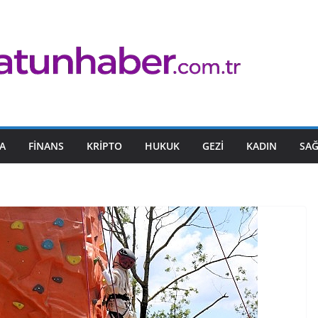
A
FINANS
KRIPTO
HUKUK
GEZI
KADIN
SAĞ