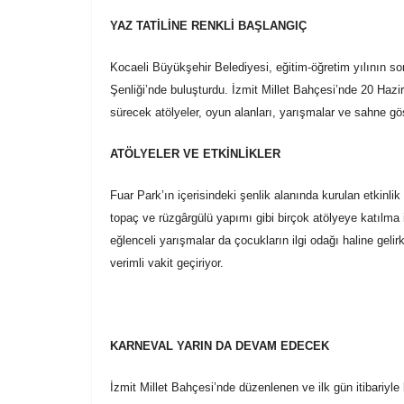
YAZ TATİLİNE RENKLİ BAŞLANGIÇ
Kocaeli Büyükşehir Belediyesi, eğitim-öğretim yılının so
Şenliği’nde buluşturdu. İzmit Millet Bahçesi’nde 20 Haz
sürecek atölyeler, oyun alanları, yarışmalar ve sahne göst
ATÖLYELER VE ETKİNLİKLER
Fuar Park’ın içerisindeki şenlik alanında kurulan etkin
topaç ve rüzgârgülü yapımı gibi birçok atölyeye katılma i
eğlenceli yarışmalar da çocukların ilgi odağı haline gel
verimli vakit geçiriyor.
KARNEVAL YARIN DA DEVAM EDECEK
İzmit Millet Bahçesi’nde düzenlenen ve ilk gün itibariyl