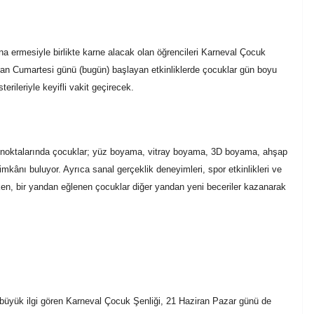
na ermesiyle birlikte karne alacak olan öğrencileri Karneval Çocuk
iran Cumartesi günü (bugün) başlayan etkinliklerde çocuklar gün boyu
erileriyle keyifli vakit geçirecek.
lik noktalarında çocuklar; yüz boyama, vitray boyama, 3D boyama, ahşap
mkânı buluyor. Ayrıca sanal gerçeklik deneyimleri, spor etkinlikleri ve
irken, bir yandan eğlenen çocuklar diğer yandan yeni beceriler kazanarak
e büyük ilgi gören Karneval Çocuk Şenliği, 21 Haziran Pazar günü de