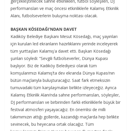
gerçekleştirilecek sahne etkinlikleri, futbol söyleşileri, DJ
performansları ve maç öncesi etkinliklerle Kalamış Etkinlik
Alanı, futbolseverlerin buluşma noktası olacak.
BAŞKAN KÖSEDAĞI’NDAN DAVET
Kadıköy Belediye Başkanı Mesut Kösedağı, maç yayınları
için kurulan led ekranların hazırlıklarını yerinde inceleyerek
tüm yurttaşları Kalamış’a davet etti. Başkan Kösedağı
şunları söyledi: “Sevgili futbolseverler, Dünya Kupası
başlıyor. Biz de Kadıköy Belediyesi olarak tüm
komşularımızı Kalamış’ta dev ekranda Dünya Kupası’nın
bütün maçlarıyla buluşturacağız. Saat fark etmeksizin
turnuvadaki tüm karşılaşmaları birlikte izleyeceğiz. Ayrıca
Kalamış Etkinlik Alanı’nda sahne performansları, söyleşiler,
DJ performansları ve birbirinden farklı etkinliklerle büyük bir
festival atmosferi yaşayacağız. En önemlisi de milli
takımımızın attığı gollerde, kazandığı maçlarda hep birlikte
sevinecek, bu heyecana ortak olacağız. Tüm