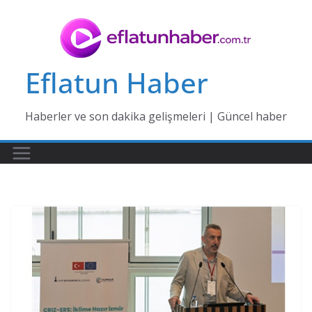
Skip
to
content
Eflatun Haber
Haberler ve son dakika gelişmeleri | Güncel haber