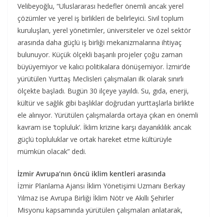
Velibeyoğlu, “Uluslararası hedefler önemli ancak yerel
çözümler ve yerel iş birlikleri de belirleyici. Sivil toplum
kuruluşları, yerel yönetimler, üniversiteler ve özel sektör
arasında daha güçlü iş birliği mekanizmalarına ihtiyaç
bulunuyor. Küçük ölçekli başarılı projeler çoğu zaman
büyüyemiyor ve kalıcı politikalara dönüşemiyor. İzmir’de
yürütülen Yurttaş Meclisleri çalışmaları ilk olarak sınırlı
ölçekte başladı. Bugün 30 ilçeye yayıldı. Su, gıda, enerji,
kültür ve sağlık gibi başlıklar doğrudan yurttaşlarla birlikte
ele alınıyor. Yürütülen çalışmalarda ortaya çıkan en önemli
kavram ise ‘topluluk’. İklim krizine karşı dayanıklılık ancak
güçlü topluluklar ve ortak hareket etme kültürüyle
mümkün olacak” dedi.
İzmir Avrupa’nın öncü iklim kentleri arasında
İzmir Planlama Ajansı İklim Yönetişimi Uzmanı Berkay
Yılmaz ise Avrupa Birliği İklim Nötr ve Akıllı Şehirler
Misyonu kapsamında yürütülen çalışmaları anlatarak,