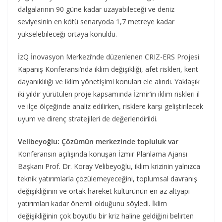
dalgalarının 90 güne kadar uzayabileceği ve deniz
seviyesinin en kötü senaryoda 1,7 metreye kadar
yükselebileceği ortaya konuldu.
İzQ İnovasyon Merkezi’nde düzenlenen CRIZ-ERS Projesi
Kapanış Konferansı’nda iklim değişikliği, afet riskleri, kent
dayanıklılığı ve iklim yönetişimi konuları ele alındı. Yaklaşık
iki yıldır yürütülen proje kapsamında İzmir’in iklim riskleri il
ve ilçe ölçeğinde analiz edilirken, risklere karşı geliştirilecek
uyum ve direnç stratejileri de değerlendirildi.
Velibeyoğlu: Çözümün merkezinde topluluk var
Konferansın açılışında konuşan İzmir Planlama Ajansı
Başkanı Prof. Dr. Koray Velibeyoğlu, iklim krizinin yalnızca
teknik yatırımlarla çözülemeyeceğini, toplumsal davranış
değişikliğinin ve ortak hareket kültürünün en az altyapı
yatırımları kadar önemli olduğunu söyledi. İklim
değişikliğinin çok boyutlu bir kriz haline geldiğini belirten