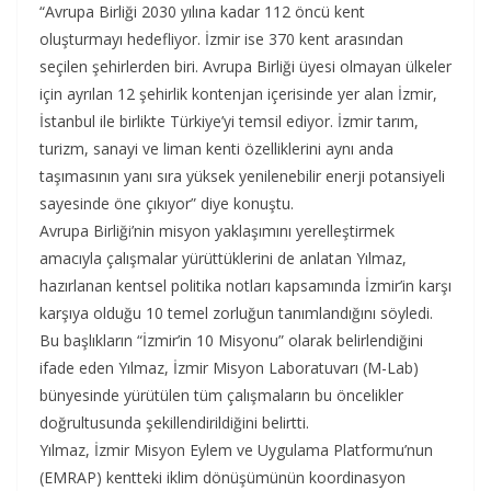
“Avrupa Birliği 2030 yılına kadar 112 öncü kent
oluşturmayı hedefliyor. İzmir ise 370 kent arasından
seçilen şehirlerden biri. Avrupa Birliği üyesi olmayan ülkeler
için ayrılan 12 şehirlik kontenjan içerisinde yer alan İzmir,
İstanbul ile birlikte Türkiye’yi temsil ediyor. İzmir tarım,
turizm, sanayi ve liman kenti özelliklerini aynı anda
taşımasının yanı sıra yüksek yenilenebilir enerji potansiyeli
sayesinde öne çıkıyor” diye konuştu.
Avrupa Birliği’nin misyon yaklaşımını yerelleştirmek
amacıyla çalışmalar yürüttüklerini de anlatan Yılmaz,
hazırlanan kentsel politika notları kapsamında İzmir’in karşı
karşıya olduğu 10 temel zorluğun tanımlandığını söyledi.
Bu başlıkların “İzmir’in 10 Misyonu” olarak belirlendiğini
ifade eden Yılmaz, İzmir Misyon Laboratuvarı (M-Lab)
bünyesinde yürütülen tüm çalışmaların bu öncelikler
doğrultusunda şekillendirildiğini belirtti.
Yılmaz, İzmir Misyon Eylem ve Uygulama Platformu’nun
(EMRAP) kentteki iklim dönüşümünün koordinasyon