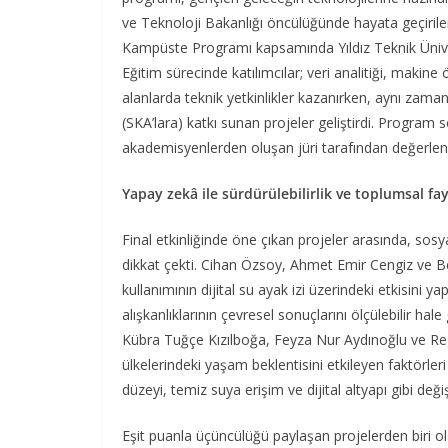
ve Teknoloji Bakanlığı öncülüğünde hayata geçirile
Kampüste Programı kapsamında Yıldız Teknik Üniversi
Eğitim sürecinde katılımcılar; veri analitiği, mak
alanlarda teknik yetkinlikler kazanırken, aynı zaman
(SKA’lara) katkı sunan projeler geliştirdi. Program s
akademisyenlerden oluşan jüri tarafından değerlendir
Yapay zekâ ile sürdürülebilirlik ve toplumsal fa
Final etkinliğinde öne çıkan projeler arasında, sosy
dikkat çekti. Cihan Özsoy, Ahmet Emir Cengiz ve B
kullanımının dijital su ayak izi üzerindeki etkisini ya
alışkanlıklarının çevresel sonuçlarını ölçülebilir hale 
Kübra Tuğçe Kızılboğa, Feyza Nur Aydınoğlu ve Reg
ülkelerindeki yaşam beklentisini etkileyen faktörleri
düzeyi, temiz suya erişim ve dijital altyapı gibi değ
Eşit puanla üçüncülüğü paylaşan projelerden biri o