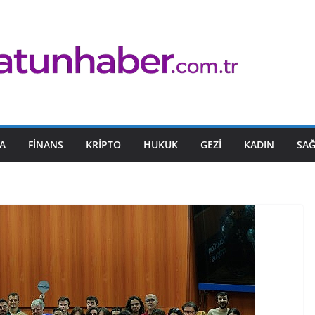
A
FINANS
KRIPTO
HUKUK
GEZI
KADIN
SAĞ