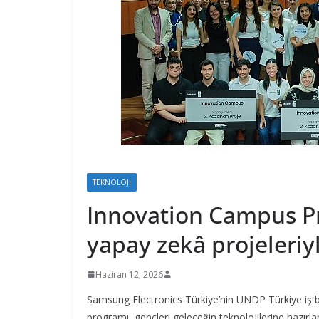
TEKNOLOJI
Innovation Campus Pr
yapay zekâ projeleriyl
Haziran 12, 2026
Samsung Electronics Türkiye’nin UNDP Türkiye iş b
programı, gençleri geleceğin teknolojilerine hazırl