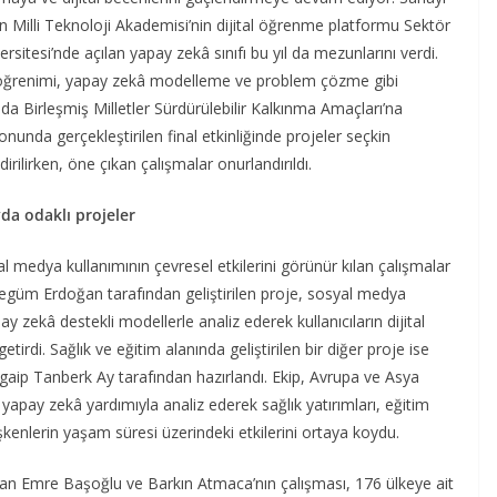
n Milli Teknoloji Akademisi’nin dijital öğrenme platformu Sektör
tesi’nde açılan yapay zekâ sınıfı bu yıl da mezunlarını verdi.
ine öğrenimi, yapay zekâ modelleme ve problem çözme gibi
da Birleşmiş Milletler Sürdürülebilir Kalkınma Amaçları’na
onunda gerçekleştirilen final etkinliğinde projeler seçkin
ilirken, öne çıkan çalışmalar onurlandırıldı.
yda odaklı projeler
al medya kullanımının çevresel etkilerini görünür kılan çalışmalar
egüm Erdoğan tarafından geliştirilen proje, sosyal medya
pay zekâ destekli modellerle analiz ederek kullanıcıların dijital
getirdi. Sağlık ve eğitim alanında geliştirilen bir diğer proje ise
aip Tanberk Ay tarafından hazırlandı. Ekip, Avrupa ve Asya
 yapay zekâ yardımıyla analiz ederek sağlık yatırımları, eğitim
işkenlerin yaşam süresi üzerindeki etkilerini ortaya koydu.
lan Emre Başoğlu ve Barkın Atmaca’nın çalışması, 176 ülkeye ait