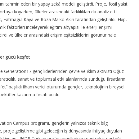
ını tahmin eden bir yapay zekâ modeli geliştirdi. Proje, fosil yakıt
rtaya koyarken, ülkeler arasındaki farklılıkları da analiz etti.
ç, Fatmagül Kaya ve Roza Maiko Akın tarafından geliştirildi. Ekip,
k faktörleri inceleyerek eğitim altyapısı ile enerji erişimi
rdi ve ülkeler arasındaki erişim eşitsizliklerini görünür hale
er gücü keşfet
e Generation17 genç liderlerinden çevre ve iklim aktivisti Oğuz
ratıcılık, sanat ve toplumsal etki alanlarında sunduğu fırsatların
fet” başlıklı ilham verici oturumda gençler, teknolojinin bireysel
pektifler kazanma fırsatı buldu.
tion Campus programı, gençlerin yalnızca teknik bilgi
 proje geliştirme gibi geleceğin iş dünyasında ihtiyaç duyulan
Türkiye ve UNDP Türkiye profesyonellerinin mentorluk desteği