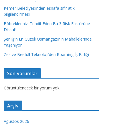
Kemer Belediyesi’nden esnafa sıfır atık
bilgilendirmesi
Böbreklerinizi Tehdit Eden Bu 3 Risk Faktörüne
Dikkat!
Şenliğin En Güzeli Osmangazi’nin Mahallelerinde
Yaşanıyor
Zes ve Beefull Teknoloji’den Roaming İş Birliği
Son yorumlar
Görüntülenecek bir yorum yok.
Arşiv
Ağustos 2026