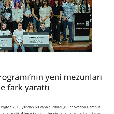
ogramı’nın yeni mezunları
e fark yarattı
irliğiyle 2019 yılından bu yana sürdürdüğü Innovation Campus
amaya ve dijital becerilerini güçlendirmeye devam ediyor. Sanayi