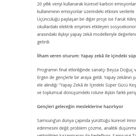
20 yıllık veriyi kullanarak küresel karbon emisyonlar
kullanımının emisyonlar üzerindeki etkisini verilerle o
Üçüncülüğü paylaşan bir diğer proje ise Faruk Kılın
okullardaki elektrik erişimini etkileyen sosyoekonomi
arasındaki ilişkiyi yapay zekâ modelleriyle değerlendi
getirdi.
İlham veren oturum: Yapay zekâ ile içindeki süp
Programın final etkinliğinde sanatçı Beyza Doğuç v
Ergen de gençlerle bir araya geldi. Yapay zekânın ya
ele alındığı “Yapay Zekâ ile İçindeki Süper Gücü Keş
ve toplumsal dönüşümdeki rolüne ilişkin farklı pers
Gençleri geleceğin mesleklerine hazırlıyor
Samsung’un dünya çapında yürüttüğü küresel Innova
edinmesini değil; problem çözme, analitik düşünme,
yetkinlikleri kazanmasını da hedefliyor. Samsung 