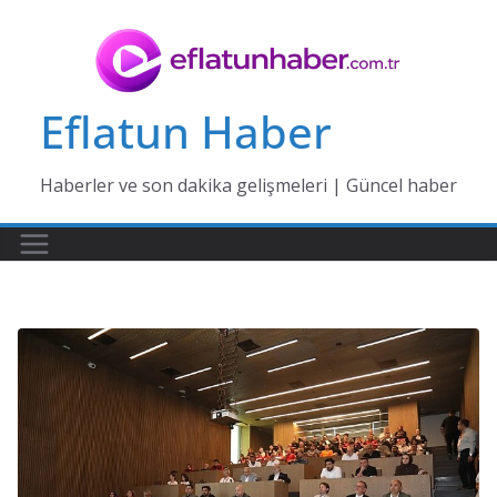
Skip
to
content
Eflatun Haber
Haberler ve son dakika gelişmeleri | Güncel haber