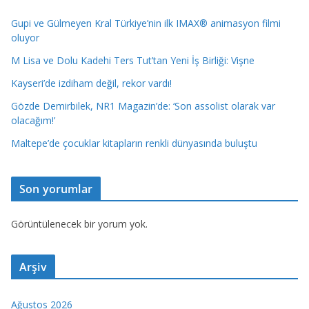
Gupi ve Gülmeyen Kral Türkiye’nin ilk IMAX® animasyon filmi
oluyor
M Lisa ve Dolu Kadehi Ters Tut’tan Yeni İş Birliği: Vişne
Kayseri’de izdiham değil, rekor vardı!
Gözde Demirbilek, NR1 Magazin’de: ‘Son assolist olarak var
olacağım!’
Maltepe’de çocuklar kitapların renkli dünyasında buluştu
Son yorumlar
Görüntülenecek bir yorum yok.
Arşiv
Ağustos 2026