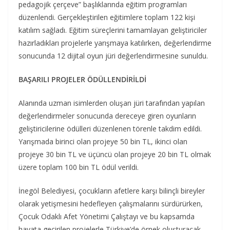
pedagojik çerçeve” başlıklarında eğitim programları
düzenlendi. Gerçekleştirilen eğitimlere toplam 122 kişi
katılım sağladı. Eğitim süreçlerini tamamlayan geliştiriciler
hazırladıkları projelerle yarışmaya katılırken, değerlendirme
sonucunda 12 dijital oyun jüri değerlendirmesine sunuldu.
BAŞARILI PROJELER ÖDÜLLENDİRİLDİ
Alanında uzman isimlerden oluşan jüri tarafından yapılan
değerlendirmeler sonucunda dereceye giren oyunların
geliştiricilerine ödülleri düzenlenen törenle takdim edildi.
Yarışmada birinci olan projeye 50 bin TL, ikinci olan
projeye 30 bin TL ve üçüncü olan projeye 20 bin TL olmak
üzere toplam 100 bin TL ödül verildi.
İnegöl Belediyesi, çocukların afetlere karşı bilinçli bireyler
olarak yetişmesini hedefleyen çalışmalarını sürdürürken,
Çocuk Odaklı Afet Yönetimi Çalıştayı ve bu kapsamda
hayata geçirilen projelerle Türkiye’de örnek oluşturacak