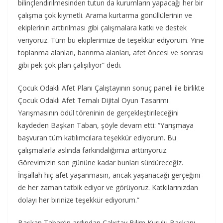
bilinçlendirilmesinden tutun da kurumların yapacağı her bir
çalışma çok kıymetli. Arama kurtarma gönüllülerinin ve
ekiplerinin arttırılması gibi çalışmalara katkı ve destek
veriyoruz. Tüm bu ekiplerimize de teşekkür ediyorum. Yine
toplanma alanları, barınma alanları, afet öncesi ve sonrası
gibi pek çok plan çalışılıyor” dedi.
Çocuk Odaklı Afet Planı Çalıştayının sonuç paneli ile birlikte
Çocuk Odaklı Afet Temalı Dijital Oyun Tasarımı
Yarışmasının ödül töreninin de gerçekleştirileceğini
kaydeden Başkan Taban, şöyle devam etti: “Yarışmaya
başvuran tüm katılımcılara teşekkür ediyorum. Bu
çalışmalarla aslında farkındalığımızı arttırıyoruz.
Görevimizin son gününe kadar bunları sürdüreceğiz.
İnşallah hiç afet yaşanmasın, ancak yaşanacağı gerçeğini
de her zaman tatbik ediyor ve görüyoruz. Katkılarınızdan
dolayı her birinize teşekkür ediyorum.”
Başkan Taban’ın ardından Çalıştay Bilim Kurulu Başkanı