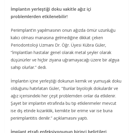
İmplantın yerleştiği doku vakitle ağız içi
problemlerden etkilenebilir!
Periimplant’ın yapılmasının onun ağızda ömür uzunluğu
kalıcı olması manasına gelmediğine dikkat çeken
Periodontoloji Uzmanı Dr. Öğr. Üyesi Kübra Güler,
“İmplantları hastalar genel olarak metal şeyler olarak
düşünürler ve hiçbir ziyana uğramayacağı üzere bir algıya
sahip olurlar.” dedi.
İmplantın içine yerleştiği dokunun kemik ve yumuşak doku
olduğunu hatırlatan Güler, “Bunlar biyolojik dokulardır ve
ağız içerisindeki her çeşit problemden onlar da etkilenir.
Şayet bir implantın etrafında bu tıp etkilenmeler mevcut
ise diş etinde kızarıklık, kemikte bir erime var ise buna
periimplantitis denilir.” açıklamasını yaptı.
İmplant etrafı enfeksiyonunun birinci belirtileri