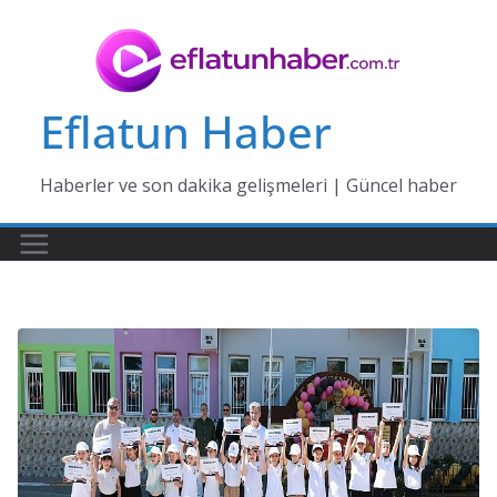
Skip
to
content
Eflatun Haber
Haberler ve son dakika gelişmeleri | Güncel haber