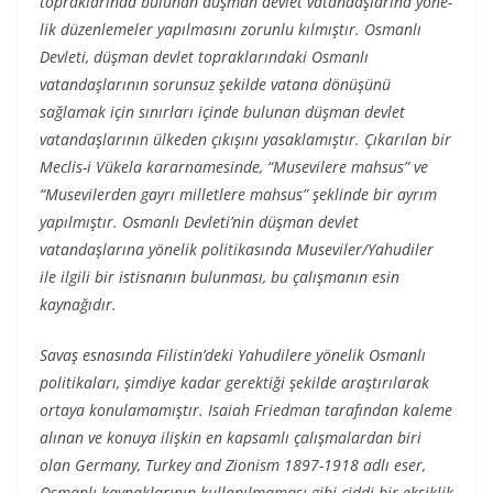
topraklarında bulunan düşman devlet vatandaşlarına yöne­
lik düzenlemeler yapılmasını zorunlu kılmıştır. Osmanlı
Devleti, düşman devlet topraklarındaki Osmanlı
vatandaşlarının sorunsuz şekilde vatana dönüşünü
sağlamak için sınırları içinde bulunan düşman devlet
vatandaşlarının ülkeden çıkışını yasaklamıştır. Çı­karılan bir
Meclis-i Vükela kararnamesinde, “Musevilere mah­sus” ve
“Musevilerden gayrı milletlere mahsus” şeklinde bir ay­rım
yapılmıştır. Osmanlı Devleti’nin düşman devlet
vatandaşlarına yönelik politikasında Museviler/Yahudiler
ile ilgili bir istisnanın bulunması, bu çalışmanın esin
kaynağıdır.
Savaş esnasında Filistin’deki Yahudilere yönelik Osmanlı
politikaları, şimdiye kadar gerektiği şekilde araştırılarak
ortaya konulamamıştır. Isaiah Friedman tarafından kaleme
alınan ve konuya ilişkin en kapsamlı çalışmalardan biri
olan Germany, Tur­key and Zionism 1897-1918 adlı eser,
Osmanlı kaynaklarının kulla­nılmaması gibi ciddi bir eksiklik