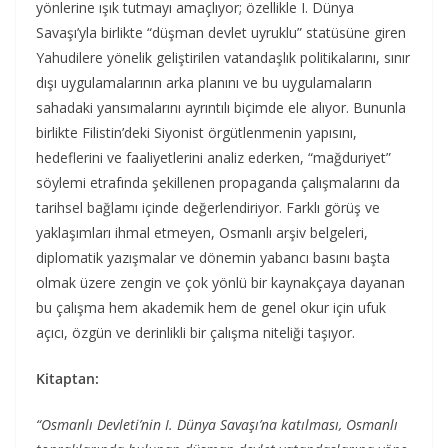
yönlerine ışık tutmayı amaçlıyor; özellikle I. Dünya
Savaşı’yla birlikte “düşman devlet uyruklu” statüsüne giren
Yahudilere yönelik geliştirilen vatandaşlık politikalarını, sınır
dışı uygulamalarının arka planını ve bu uygulamaların
sahadaki yansımalarını ayrıntılı biçimde ele alıyor. Bununla
birlikte Filistin’deki Siyonist örgütlenmenin yapısını,
hedeflerini ve faaliyetlerini analiz ederken, “mağduriyet”
söylemi etrafında şekillenen propaganda çalışmalarını da
tarihsel bağlamı içinde değerlendiriyor. Farklı görüş ve
yaklaşımları ihmal etmeyen, Osmanlı arşiv belgeleri,
diplomatik yazışmalar ve dönemin yabancı basını başta
olmak üzere zengin ve çok yönlü bir kaynakçaya dayanan
bu çalışma hem akademik hem de genel okur için ufuk
açıcı, özgün ve derinlikli bir çalışma niteliği taşıyor.
Kitaptan:
“Osmanlı Devleti’nin I. Dünya Savaşı’na katılması, Os­manlı