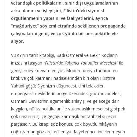
vatandaşlık politikalarını, sınır dışı uygulamalarının
arka planını ve işleyişini, Filistin’deki siyonist
örgütlenmenin yapısını ve faaliyetlerini, ayrıca
“mağduriyet” söylemi etrafında şekillenen propaganda
çalışmalarını geniş ve çok yönlü bir perspektifle ele
alıyor.
VBKY’nin tarih kitaplığı, Sadi Özmeral ve Bekir Koçlar’ın
imzasını taşıyan
“Filistin’de Yabancı Yahudiler Meselesi”
ile
genişlemeye devam ediyor. Modern dünya tarihinin en
kritik ve çok katmanlı hadiselerinden biri olan Filistin’e
Yahudi göçü; Siyonizm düşüncesi, dinî telakkiler,
emperyalist devletlerin bölge üzerindeki güç mücadelesi,
Osmanlı Devleti’nin egemenlik anlayışı ve geleceğe dair
kaygıları, nüfus politikaları ile vatandaşlık meselesi gibi pek
çok unsurun iç içe geçtiği karmaşık bir tarihsel sürecin
parçasıdır. Bu kitap, söz konusu çok boyutlu hikâyenin
çoğu zaman göz ardı edilen ya da yeterince incelenmeyen