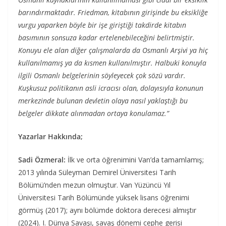
barındırmaktadır. Friedman, kitabının girişinde bu eksikliğe
vurgu yaparken böyle bir işe gi­riştiği takdirde kitabın
basımının sonsuza kadar ertelenebilece­ğini belirtmiştir.
Konuyu ele alan diğer çalışmalarda da Osmanlı Arşivi ya hiç
kullanılmamış ya da kısmen kullanılmıştır. Halbuki konuyla
ilgili Osmanlı belgelerinin söyleyecek çok sözü vardır.
Kuşkusuz politikanın asli icracısı olan, dolayısıyla konunun
mer­kezinde bulunan devletin olaya nasıl yaklaştığı bu
belgeler dikka­te alınmadan ortaya konulamaz.”
Yazarlar Hakkında;
Sadi Özmeral:
İlk ve orta öğrenimini Van’da tamamlamış;
2013 yılında Süleyman Demirel Üniversitesi Tarih
Bölümü’nden mezun olmuştur. Van Yüzüncü Yıl
Üniversitesi Tarih Bölümünde yüksek lisans öğrenimi
görmüş (2017); aynı bölümde doktora derecesi almıştır
(2024). I. Dünya Savaşı, savaş dönemi cephe gerisi