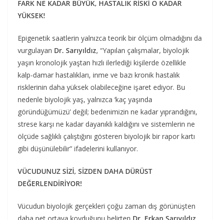
FARK NE KADAR BÜYÜK, HASTALIK RİSKİ O KADAR
YÜKSEK!
Epigenetik saatlerin yalnızca teorik bir ölçüm olmadığını da
vurgulayan
Dr. Sarıyıldız
, “Yapılan çalışmalar, biyolojik
yaşın kronolojik yaştan hızlı ilerlediği kişilerde özellikle
kalp-damar hastalıkları, inme ve bazı kronik hastalık
risklerinin daha yüksek olabileceğine işaret ediyor. Bu
nedenle biyolojik yaş, yalnızca ‘kaç yaşında
göründüğümüzü’ değil; bedenimizin ne kadar yıprandığını,
strese karşı ne kadar dayanıklı kaldığını ve sistemlerin ne
ölçüde sağlıklı çalıştığını gösteren biyolojik bir rapor kartı
gibi düşünülebilir” ifadelerini kullanıyor.
VÜCUDUNUZ SİZİ, SİZDEN DAHA DÜRÜST
DEĞERLENDİRİYOR!
Vücudun biyolojik gerçekleri çoğu zaman dış görünüşten
daha net ortaya koyduğunu belirten
Dr. Erkan Sarıyıldız
,