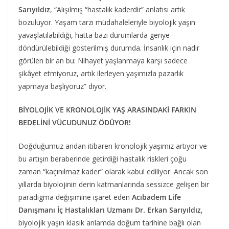
Sarıyıldız
, “Alışılmış “hastalık kaderdir” anlatısı artık
bozuluyor. Yaşam tarzı müdahaleleriyle biyolojik yaşın
yavaşlatılabildiği, hatta bazı durumlarda geriye
döndürülebildiği gösterilmiş durumda. İnsanlık için nadir
görülen bir an bu: Nihayet yaşlanmaya karşı sadece
şikâyet etmiyoruz, artık ilerleyen yaşımızla pazarlık
yapmaya başlıyoruz” diyor.
BİYOLOJİK VE KRONOLOJİK YAŞ ARASINDAKİ FARKIN
BEDELİNİ VÜCUDUNUZ ÖDÜYOR!
Doğduğumuz andan itibaren kronolojik yaşımız artıyor ve
bu artışın beraberinde getirdiği hastalık riskleri çoğu
zaman “kaçınılmaz kader” olarak kabul ediliyor. Ancak son
yıllarda biyolojinin derin katmanlarında sessizce gelişen bir
paradigma değişimine işaret eden
Acıbadem Life
Danışmanı İç Hastalıkları Uzmanı Dr. Erkan Sarıyıldız
,
biyolojik yaşın klasik anlamda doğum tarihine bağlı olan