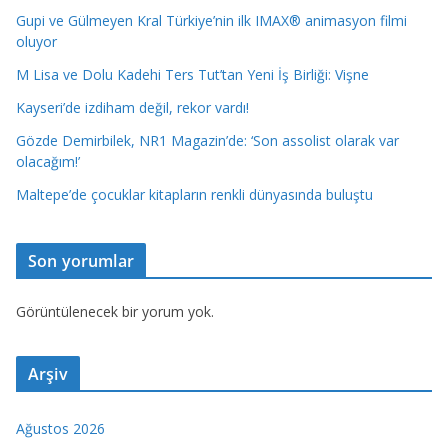
Gupi ve Gülmeyen Kral Türkiye’nin ilk IMAX® animasyon filmi
oluyor
M Lisa ve Dolu Kadehi Ters Tut’tan Yeni İş Birliği: Vişne
Kayseri’de izdiham değil, rekor vardı!
Gözde Demirbilek, NR1 Magazin’de: ‘Son assolist olarak var
olacağım!’
Maltepe’de çocuklar kitapların renkli dünyasında buluştu
Son yorumlar
Görüntülenecek bir yorum yok.
Arşiv
Ağustos 2026