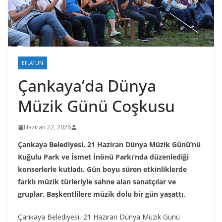
EFLATUN
Çankaya’da Dünya
Müzik Günü Coşkusu
Haziran 22, 2026
Çankaya Belediyesi, 21 Haziran Dünya Müzik Günü’nü
Kuğulu Park ve İ
smet
İn
ö
nü Parkı’nda düzenlediği
konserlerle kutladı. Gün boyu süren etkinliklerde
farklı müzik türleriyle sahne alan sanatçılar ve
gruplar, Başkentlilere müzik dolu bir gün yaş
att
ı.
Çankaya Belediyesi, 21 Haziran Dünya Müzik Günü