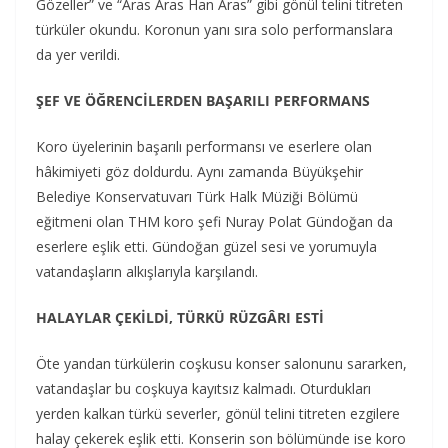
Gözeller” ve “Aras Aras Han Aras” gibi gönül telini titreten
türküler okundu. Koronun yanı sıra solo performanslara
da yer verildi.
ŞEF VE ÖĞRENCİLERDEN BAŞARILI PERFORMANS
Koro üyelerinin başarılı performansı ve eserlere olan
hâkimiyeti göz doldurdu. Aynı zamanda Büyükşehir
Belediye Konservatuvarı Türk Halk Müziği Bölümü
eğitmeni olan THM koro şefi Nuray Polat Gündoğan da
eserlere eşlik etti. Gündoğan güzel sesi ve yorumuyla
vatandaşların alkışlarıyla karşılandı.
HALAYLAR ÇEKİLDİ, TÜRKÜ RÜZGÂRI ESTİ
Öte yandan türkülerin coşkusu konser salonunu sararken,
vatandaşlar bu coşkuya kayıtsız kalmadı. Oturdukları
yerden kalkan türkü severler, gönül telini titreten ezgilere
halay çekerek eşlik etti. Konserin son bölümünde ise koro