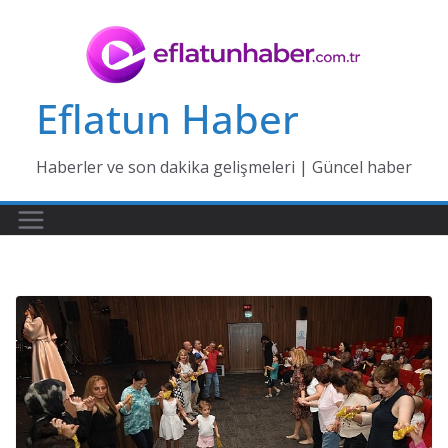
Skip
to
content
Eflatun Haber
Haberler ve son dakika gelişmeleri | Güncel haber