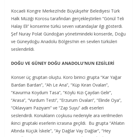
Kocaeli Kongre Merkezi’nde Büyükşehir Belediyesi Türk
Halk Müziği Korosu tarafından gerçekleştirilen “Gönül Teli
Halay Eli” konserine türkü seven vatandaşlar ilgi gösterdi.
Şef Nuray Polat Gündoğan yönetimindeki konserde, Doğu
ve Güneydoğu Anadolu Bölgesi’nin en sevilen türküleri
seslendirildi.
DOĞU VE GÜNEY DOĞU ANADOLU’NUN EZGİLERİ
Konser üç gruptan oluştu. Koro birinci grupta “Kar Yağar
Bardan Bardan”, “Ah Le Ana”, “Küp Kıran Ovaları”,
“Kavurma Koydum Tasa”, “Köylü Kızı Çaydan Gelir”,
“Arasa”, “Vurdum Testi”, “Erzurum Ovaları”, “Elinde Oya”,
“Oklavyam Pazıyam” ve “Zap Suyu” adlı eserleri
seslendirdi. Konukların coşkusu nedeniyle ara verilmeden
ikinci gruptaki eserlerin icrasına geçildi. Bu grupta “Ahlatın
Altında Küçük İskele”, “Ay Dağlar Vay Dağlar”, “Hey