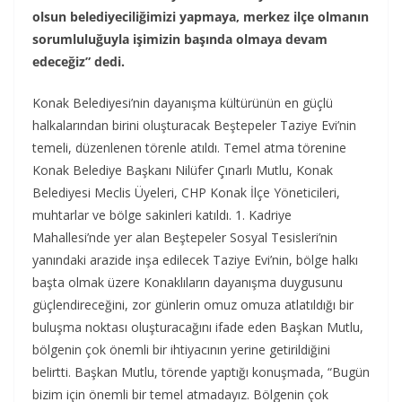
olsun belediyeciliğimizi yapmaya, merkez ilçe olmanın
sorumluluğuyla işimizin başında olmaya devam
edeceğiz” dedi.
Konak Belediyesi’nin dayanışma kültürünün en güçlü
halkalarından birini oluşturacak Beştepeler Taziye Evi’nin
temeli, düzenlenen törenle atıldı. Temel atma törenine
Konak Belediye Başkanı Nilüfer Çınarlı Mutlu, Konak
Belediyesi Meclis Üyeleri, CHP Konak İlçe Yöneticileri,
muhtarlar ve bölge sakinleri katıldı. 1. Kadriye
Mahallesi’nde yer alan Beştepeler Sosyal Tesisleri’nin
yanındaki arazide inşa edilecek Taziye Evi’nin, bölge halkı
başta olmak üzere Konaklıların dayanışma duygusunu
güçlendireceğini, zor günlerin omuz omuza atlatıldığı bir
buluşma noktası oluşturacağını ifade eden Başkan Mutlu,
bölgenin çok önemli bir ihtiyacının yerine getirildiğini
belirtti. Başkan Mutlu, törende yaptığı konuşmada, “Bugün
bizim için önemli bir temel atmadayız. Bölgenin çok