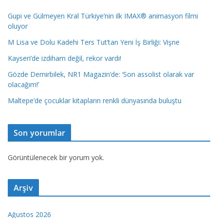
Gupi ve Gülmeyen Kral Türkiye’nin ilk IMAX® animasyon filmi
oluyor
M Lisa ve Dolu Kadehi Ters Tut’tan Yeni İş Birliği: Vişne
Kayseri’de izdiham değil, rekor vardı!
Gözde Demirbilek, NR1 Magazin’de: ‘Son assolist olarak var
olacağım!’
Maltepe’de çocuklar kitapların renkli dünyasında buluştu
Son yorumlar
Görüntülenecek bir yorum yok.
Arşiv
Ağustos 2026