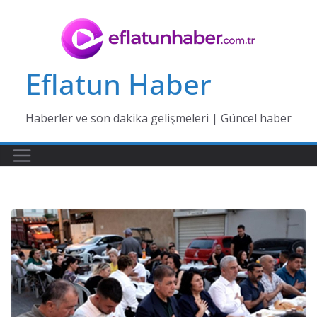
Skip
to
content
Eflatun Haber
Haberler ve son dakika gelişmeleri | Güncel haber