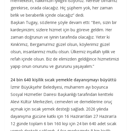
memleketin, halkımızın iyiliğini istiyoruz. Nerede olmamız
gerekirse, orada olacağız. Hiç şüphem yok, her zaman
birlik ve beraberlik içinde olacağız” dedi.
Başkan Tugay, sözlerine şöyle devam etti: “Ben, sizin bir
kardeşinizim; sizlere hizmet için bu göreve geldim. Her
zaman doğrunun ve iyinin tarafında olacağız. Yeter ki
Kınık’ımız, Bergama’mız güzel olsun, köylerimiz güzel
olsun, insanlarımız mutlu olsun. Ülkemiz inşallah iyilik ve
refah içinde olsun. Biz de elimizden geldiğince hizmetimizi
yapıp onun onurunu ve gururunu yaşayalım.”
24 bin 640 kişilik sıcak yemekle dayanışmayı büyüttü
İzmir Büyükşehir Belediyesi, muharrem ayı boyunca
Sosyal Hizmetler Dairesi Başkanlığı tarafından kentteki
Alevi Kültür Merkezleri, cemevleri ve derneklerine oruç
açmak için sıcak yemek desteği sağladı. 2026 yılında
dayanışma gücüne katkı için 16 Haziran’dan 27 Haziran’a
12 günde toplam 6 bin 160 kişi için 24 bin 640 adet sıcak
yemek desteği sağlandı. 4 ilçe merkezinde 8 bin kişilik