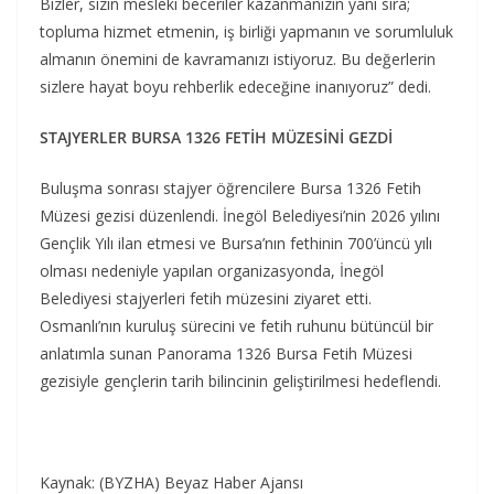
Bizler, sizin mesleki beceriler kazanmanızın yanı sıra;
topluma hizmet etmenin, iş birliği yapmanın ve sorumluluk
almanın önemini de kavramanızı istiyoruz. Bu değerlerin
sizlere hayat boyu rehberlik edeceğine inanıyoruz” dedi.
STAJYERLER BURSA 1326 FETİH MÜZESİNİ GEZDİ
Buluşma sonrası stajyer öğrencilere Bursa 1326 Fetih
Müzesi gezisi düzenlendi. İnegöl Belediyesi’nin 2026 yılını
Gençlik Yılı ilan etmesi ve Bursa’nın fethinin 700’üncü yılı
olması nedeniyle yapılan organizasyonda, İnegöl
Belediyesi stajyerleri fetih müzesini ziyaret etti.
Osmanlı’nın kuruluş sürecini ve fetih ruhunu bütüncül bir
anlatımla sunan Panorama 1326 Bursa Fetih Müzesi
gezisiyle gençlerin tarih bilincinin geliştirilmesi hedeflendi.
Kaynak: (BYZHA) Beyaz Haber Ajansı