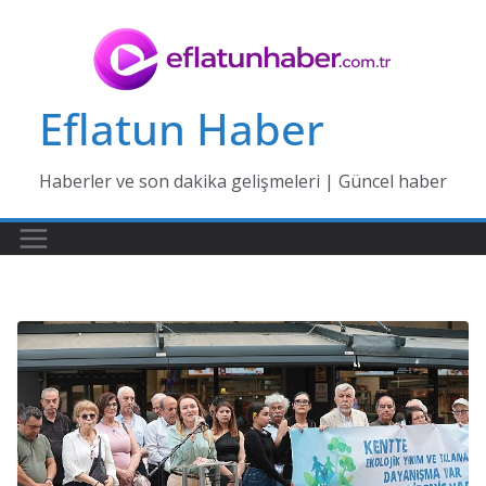
Skip
to
content
Eflatun Haber
Haberler ve son dakika gelişmeleri | Güncel haber