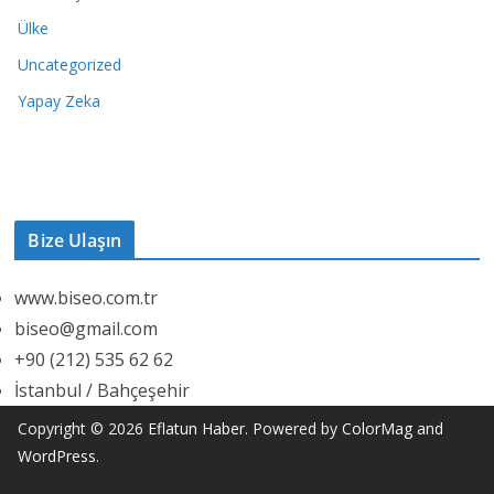
Ülke
Uncategorized
Yapay Zeka
Bize Ulaşın
www.biseo.com.tr
biseo@gmail.com
+90 (212) 535 62 62
İstanbul / Bahçeşehir
Copyright © 2026
Eflatun Haber
. Powered by
ColorMag
and
WordPress
.