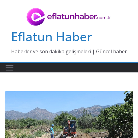
Skip
to
content
Eflatun Haber
Haberler ve son dakika gelişmeleri | Güncel haber