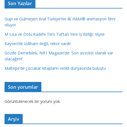
Son Yazılar
Gupi ve Gülmeyen Kral Türkiye’nin ilk IMAX® animasyon filmi
oluyor
M Lisa ve Dolu Kadehi Ters Tut’tan Yeni İş Birliği: Vişne
Kayseri’de izdiham değil, rekor vardı!
Gözde Demirbilek, NR1 Magazin’de: ‘Son assolist olarak var
olacağım!’
Maltepe’de çocuklar kitapların renkli dünyasında buluştu
Son yorumlar
Görüntülenecek bir yorum yok.
Arşiv