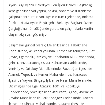
Aydın Büyükşehir Belediyesi Fen İşleri Dairesi Başkanlığı
kent genelinde yol yapım, bakım, onarım ve düzenleme
çalışmalarını sürdürüyor. Aydın’ın tüm ilçelerinde, onlarca
farklı noktada Aydın Büyükşehir Belediye Başkanı Özlem
Çerçioğlu’nun öncülüğünde yürütülen çalışmalarla kentin
ulaşım altyapısı güçleniyor.
Çalışmalar güncel olarak; Efeler ilçesinde Tabakhane
Köprüsü’nde, A1 kanal yolunda, Kemer Mezarlığı’nda, Batı
Çevre, Egemenlik, Kızılçay ve Sabahattin Ali Bulvarlarında,
Şehit Deniz Astsubay Özgür Kahraman Caddesi’nde,
Yeniköy ve Ortaköy Mahallelerinde, Bozdoğan ilçesinde
Alamut, Tepecik ve Kemer Mahallelerinde, Karacasu
ilçesinde Yaykın, Bingeç, Işıklar ve Nazır Mahallelerinde,
Didim ilçesinde Ege, Atatürk, 1001 ve Kocakuyu
Caddelerinde, Söke ilçesinde Atburgazı, Ağaçlı, Avcılar ve
Çavdar Mahalleleri ile Faik Kocagöz Caddesi’nde, Koçarlı
ilçesinde Çulhalar Mahallesi’nde, Kuyucak ilçesinde