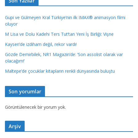
Son Yazılar
Gupi ve Gülmeyen Kral Türkiye’nin ilk IMAX® animasyon filmi
oluyor
M Lisa ve Dolu Kadehi Ters Tut’tan Yeni İş Birliği: Vişne
Kayseri’de izdiham değil, rekor vardı!
Gözde Demirbilek, NR1 Magazin’de: ‘Son assolist olarak var
olacağım!’
Maltepe’de çocuklar kitapların renkli dünyasında buluştu
Son yorumlar
Görüntülenecek bir yorum yok.
Arşiv