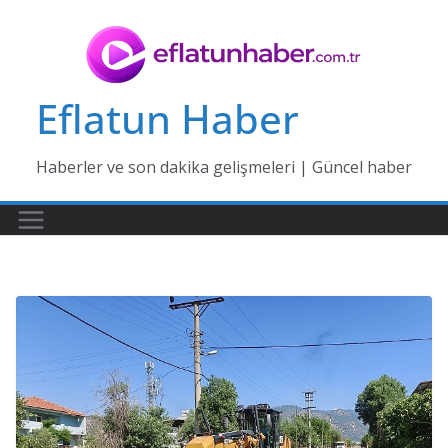
Skip
to
content
Eflatun Haber
Haberler ve son dakika gelişmeleri | Güncel haber