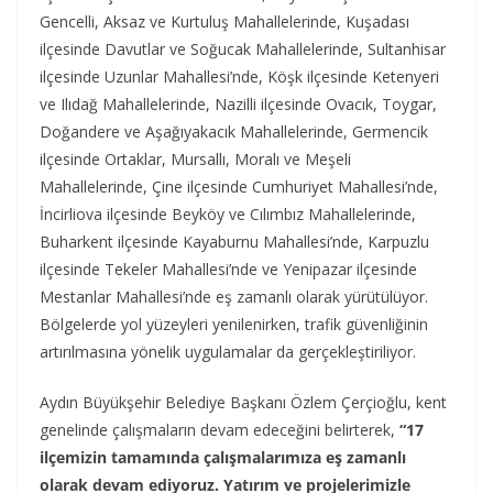
Gencelli, Aksaz ve Kurtuluş Mahallelerinde, Kuşadası
ilçesinde Davutlar ve Soğucak Mahallelerinde, Sultanhisar
ilçesinde Uzunlar Mahallesi’nde, Köşk ilçesinde Ketenyeri
ve Ilıdağ Mahallelerinde, Nazilli ilçesinde Ovacık, Toygar,
Doğandere ve Aşağıyakacık Mahallelerinde, Germencik
ilçesinde Ortaklar, Mursallı, Moralı ve Meşeli
Mahallelerinde, Çine ilçesinde Cumhuriyet Mahallesi’nde,
İncirliova ilçesinde Beyköy ve Cılımbız Mahallelerinde,
Buharkent ilçesinde Kayaburnu Mahallesi’nde, Karpuzlu
ilçesinde Tekeler Mahallesi’nde ve Yenipazar ilçesinde
Mestanlar Mahallesi’nde eş zamanlı olarak yürütülüyor.
Bölgelerde yol yüzeyleri yenilenirken, trafik güvenliğinin
artırılmasına yönelik uygulamalar da gerçekleştiriliyor.
Aydın Büyükşehir Belediye Başkanı Özlem Çerçioğlu, kent
genelinde çalışmaların devam edeceğini belirterek,
“17
ilçemizin tamamında çalışmalarımıza eş zamanlı
olarak devam ediyoruz. Yatırım ve projelerimizle