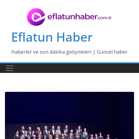
Skip
to
content
Eflatun Haber
Haberler ve son dakika gelişmeleri | Güncel haber