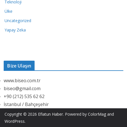
Teknoloji
Ülke
Uncategorized
Yapay Zeka
Bize Ulaşın
www.biseo.com.tr
biseo@gmail.com
+90 (212) 535 62 62
İstanbul / Bahçeşehir
Copyright © 2026
Eflatun Haber
. Powered by
ColorMag
and
WordPress
.