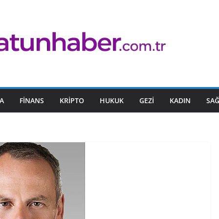
A
FINANS
KRIPTO
HUKUK
GEZI
KADIN
SAĞ