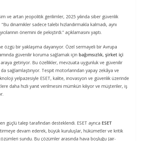
m ve artan jeopolitik gerilimler, 2025 yılında siber güvenlik
. “Bu dinamikler sadece talebi hızlandırmakla kalmadı, aynı
cılarının önemini de pekiştirdi.” açıklamasını yaptı.
ne özgü bir yaklaşıma dayanıyor. Özel sermayeli bir Avrupa
rtamında güvenilir koruma sağlamak için
bağımsızlık, şirket içi
r araya getiriyor. Bu özellikler, mevzuata uygunluk ve güvenilir
da sağlamlaştırıyor. Tespit motorlarından yapay zekâya ve
 teknoloji yelpazesiyle ESET, kalite, inovasyon ve güvenlik üzerinde
ere daha hızlı yanıt verilmesini mümkün kılıyor ve müşteriler, iş
r.
n güçlü talep tarafından desteklendi. ESET ayrıca
ESET
geliştirmeye devam ederek, büyük kuruluşlar, hükümetler ve kritik
k çözümleri sundu. Bu çözümler arasında hava boşluğu (air-