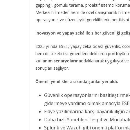
gapping), gömülü tarama, proaktif istemci koruma
Merkezi hizmetleri hem de özel danışmanlık hizmetl
operasyonel ve düzenleyici gerekliliklerin her ikisini 
İnovasyon ve yapay zekâ ile siber güvenliği geli
2025 yılında ESET, yapay zekâ odaklı güvenlik, o
hem de tüketici segmentlerindeki ürün portföyünü 
kullanım senaryolarına
odaklanarak uyguluyor ve gi
sonuçları sağlıyor.
Önemli yenilikler arasında şunlar yer aldı:
Güvenlik operasyonlarını basitleştirmek
gidermeye yardımcı olmak amacıyla ESE
Fidye yazılımlarına karşı dayanıklılığın a
Daha hızlı Yönetilen Tespit ve Müdahal
Splunk ve Wazuh gibi önemli platformla