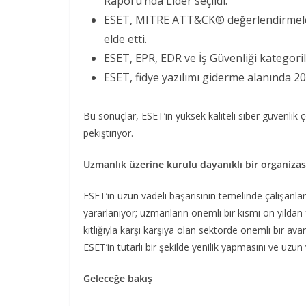
Raporu’nda Lider seçildi.
ESET, MITRE ATT&CK® değerlendirmele
elde etti.
ESET, EPR, EDR ve İş Güvenliği kategori
ESET, fidye yazılımı giderme alanında 2
Bu sonuçlar, ESET’in yüksek kaliteli siber güvenlik
pekiştiriyor.
Uzmanlık üzerine kurulu dayanıklı bir organiza
ESET’in uzun vadeli başarısının temelinde çalışanları
yararlanıyor; uzmanların önemli bir kısmı on yıldan 
kıtlığıyla karşı karşıya olan sektörde önemli bir avant
ESET’in tutarlı bir şekilde yenilik yapmasını ve uzu
Geleceğe bakış