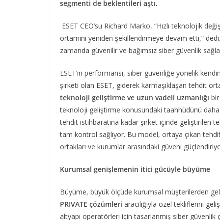
segmenti de beklentileri aştı.
ESET CEO’su Richard Marko, “Hızlı teknolojik değişi
ortamını yeniden şekillendirmeye devam etti,” dedi
zamanda güvenilir ve bağımsız siber güvenlik sağlayı
ESET’in performansı, siber güvenliğe yönelik kendi
şirketi olan ESET, giderek karmaşıklaşan tehdit o
teknoloji geliştirme ve uzun vadeli uzmanlığı
bi
teknoloji geliştirme konusundaki taahhüdünü daha 
tehdit istihbaratına kadar şirket içinde geliştirilen
tam kontrol sağlıyor. Bu model, ortaya çıkan tehditl
ortakları ve kurumlar arasındaki güveni güçlendiriyo
Kurumsal genişlemenin itici gücüyle büyüme
Büyüme, büyük ölçüde kurumsal müşterilerden gele
PRIVATE çözümleri
aracılığıyla özel tekliflerini 
altyapı operatörleri için tasarlanmış siber güvenli