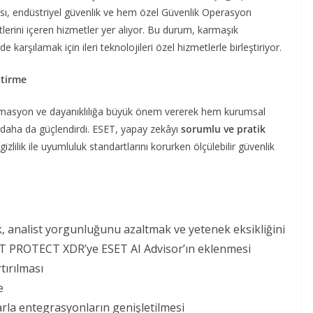
sı, endüstriyel güvenlik ve hem özel Güvenlik Operasyon
erini içeren hizmetler yer alıyor. Bu durum, karmaşık
de karşılamak için ileri teknolojileri özel hizmetlerle birleştiriyor.
ştirme
tomasyon ve dayanıklılığa büyük önem vererek hem kurumsal
daha da güçlendirdi. ESET, yapay zekâyı
sorumlu ve pratik
zlilik ile uyumluluk standartlarını korurken ölçülebilir güvenlik
, analist yorgunluğunu azaltmak ve yetenek eksikliğini
T PROTECT XDR’ye ESET AI Advisor’ın eklenmesi
rtırılması
e
rla entegrasyonların genişletilmesi