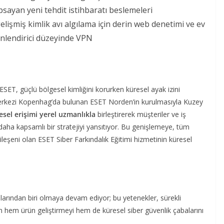
apsayan yeni tehdit istihbaratı beslemeleri
 gelişmiş kimlik avı algılama için derin web denetimi ve ev
nlendirici düzeyinde VPN
 ESET, güçlü bölgesel kimliğini korurken küresel ayak izini
merkezi Kopenhag’da bulunan ESET Norden’in kurulmasıyla Kuzey
esel erişimi yerel uzmanlıkla
birleştirerek müşteriler ve iş
 daha kapsamlı bir stratejiyi yansıtıyor. Bu genişlemeye, tüm
bileşeni olan ESET Siber Farkındalık Eğitimi hizmetinin küresel
şlarından biri olmaya devam ediyor; bu yetenekler, sürekli
n hem ürün geliştirmeyi hem de küresel siber güvenlik çabalarını