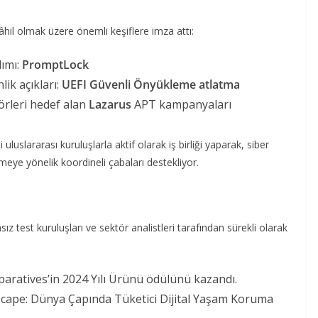
âhil olmak üzere önemli keşiflere imza attı:
lımı:
PromptLock
lik açıkları:
UEFI Güvenli Önyükleme atlatma
örleri hedef alan
Lazarus
APT kampanyaları
uslararası kuruluşlarla aktif olarak iş birliği yaparak, siber
meye yönelik koordineli çabaları destekliyor.
ız test kuruluşları ve sektör analistleri tarafından sürekli olarak
ratives’in 2024 Yılı Ürünü ödülünü kazandı.
cape: Dünya Çapında Tüketici Dijital Yaşam Koruma