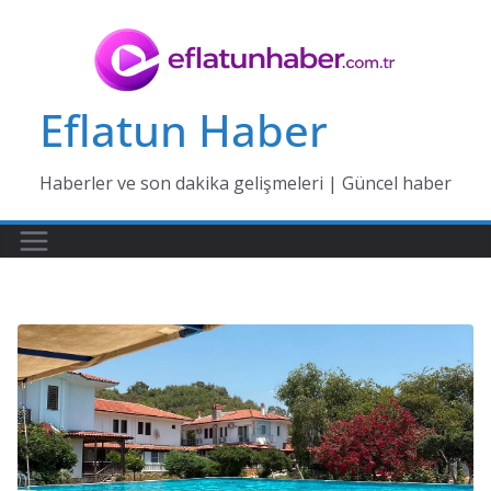
Skip
to
content
Eflatun Haber
Haberler ve son dakika gelişmeleri | Güncel haber