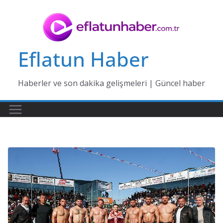
Skip
to
content
Eflatun Haber
Haberler ve son dakika gelişmeleri | Güncel haber