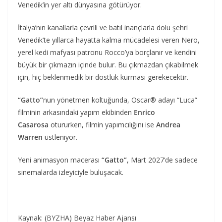
Venedik’in yer altı dünyasına götürüyor.
İtalya’nın kanallarla çevrili ve batıl inançlarla dolu şehri
Venedik’te yıllarca hayatta kalma mücadelesi veren Nero,
yerel kedi mafyası patronu Rocco’ya borçlanır ve kendini
büyük bir çıkmazın içinde bulur. Bu çıkmazdan çıkabilmek
için, hiç beklenmedik bir dostluk kurması gerekecektir.
“Gatto”
nun yönetmen koltuğunda, Oscar® adayı “Luca”
filminin arkasındaki yapım ekibinden
Enrico
Casarosa
otururken, filmin yapımcılığını ise
Andrea
Warren
üstleniyor.
Yeni animasyon macerası
“Gatto”
, Mart 2027’de sadece
sinemalarda izleyiciyle buluşacak.
Kaynak: (BYZHA) Beyaz Haber Ajansı