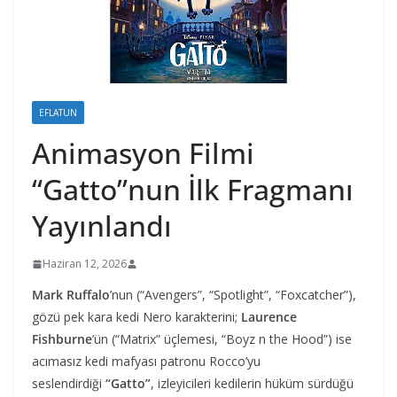
EFLATUN
Animasyon Filmi
“Gatto”nun İlk Fragmanı
Yayınlandı
Haziran 12, 2026
Mark Ruffalo
’nun (“Avengers”, “Spotlight”, “Foxcatcher”),
gözü pek kara kedi Nero karakterini;
Laurence
Fishburne
’ün (“Matrix” üçlemesi, “Boyz n the Hood”) ise
acımasız kedi mafyası patronu Rocco’yu
seslendirdiği
“Gatto”
, izleyicileri kedilerin hüküm sürdüğü