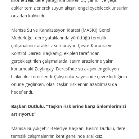
kilometrelik dere yatağında biriken ot, çamur ve çeşitli
atıklar temizlenerek suyun akışını engelleyebilecek unsurlar
ortadan kaldırıldı.
Manisa Su ve Kanalizasyon İdaresi (MASKİ) Genel
Müdürlüğü, dere yataklarında yürüttüğü temizlik
çalışmalarını aralıksız sürdürüyor. Çevre Koruma ve
Kontrol Dairesi Başkanlığı ekipleri tarafından
gerçekleştirilen çalışmalarda, tarım arazilerine yakın
konumdaki Zeytinçayı Deresi’nde su akışını engelleyen
birikintiler temizlendi. Çalışmalar sayesinde çevre kirliliğinin
önüne geçilirken, olası taşkın risklerinin azaltılması da
hedeflendi.
Başkan Dutlulu, “Taşkın risklerine karşı önlemlerimizi
artırıyoruz”
Manisa Büyükşehir Belediye Başkanı Besim Dutlulu, dere
temizlik çalışmalarının kent genelinde aralıksız