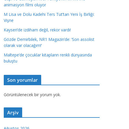
animasyon filmi oluyor
M Lisa ve Dolu Kadehi Ters Tut’tan Yeni İş Birliği:
Vişne
Kayseri’de izdiham değil, rekor vardı!
Gözde Demirbilek, NR1 Magazin’de: ‘Son assolist
olarak var olacağım!’
Maltepe’de çocuklar kitapların renkli dünyasında
buluştu
Son yorumlar
Görüntülenecek bir yorum yok.
Arşiv
Ağustos 2026