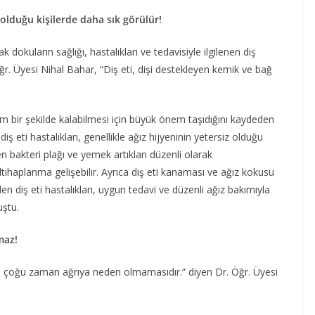
 olduğu kişilerde daha sık görülür!
 dokuların sağlığı, hastalıkları ve tedavisiyle ilgilenen diş
r. Üyesi Nihal Bahar, “Diş eti, dişi destekleyen kemik ve bağ
ağlam bir şekilde kalabilmesi için büyük önem taşıdığını kaydeden
iş eti hastalıkları, genellikle ağız hijyeninin yetersiz olduğu
ken bakteri plağı ve yemek artıkları düzenli olarak
 iltihaplanma gelişebilir. Ayrıca diş eti kanaması ve ağız kokusu
len diş eti hastalıkları, uygun tedavi ve düzenli ağız bakımıyla
uştu.
maz!
biri, çoğu zaman ağrıya neden olmamasıdır.” diyen Dr. Öğr. Üyesi