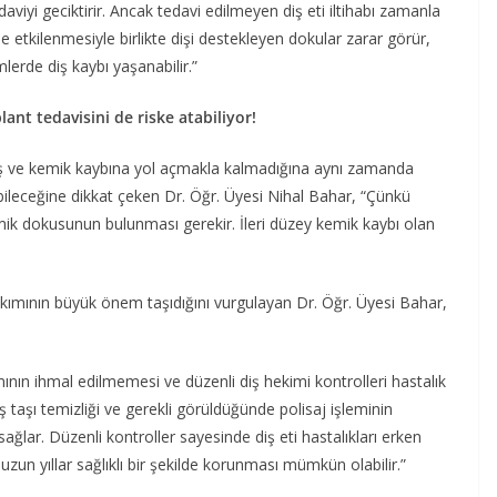
aviyi geciktirir. Ancak tedavi edilmeyen diş eti iltihabı zamanla
de etkilenmesiyle birlikte dişi destekleyen dokular zarar görür,
erde diş kaybı yaşanabilir.”
lant tedavisini de riske atabiliyor!
diş ve kemik kaybına yol açmakla kalmadığına aynı zamanda
abileceğine dikkat çeken Dr. Öğr. Üyesi Nihal Bahar, “Çünkü
emik dokusunun bulunması gerekir. İleri düzey kemik kaybı olan
bakımının büyük önem taşıdığını vurgulayan Dr. Öğr. Üyesi Bahar,
ımının ihmal edilmemesi ve düzenli diş hekimi kontrolleri hastalık
diş taşı temizliği ve gerekli görüldüğünde polisaj işleminin
sağlar. Düzenli kontroller sayesinde diş eti hastalıkları erken
 uzun yıllar sağlıklı bir şekilde korunması mümkün olabilir.”